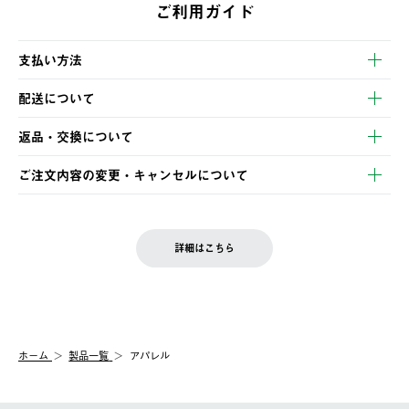
ご利用ガイド
支払い方法
以下のいずれかの方法でお支払いいただけます。
配送について
・クレジットカード決済
【発送スケジュール】
・コンビニ決済
返品・交換について
ご注文・ご入金完了より2営業日以内に商品を発送いたします。
・Pay-easy決済
※お客様都合の場合
土日祝の発送はございませんので、木曜日以降のご注文は週明け
ご注文内容の変更・キャンセルについて
の発送となる場合がございます。
ご注文完了後、変更・キャンセルの個別のご対応はお受けできま
【返品】
※予約販売・長期連休期間中のご注文は除く（別途スケジュール
せん。
商品到着後7日以内にご連絡ください。
をご案内いたします。）
LOGOS FAMILY会員の方は、会員マイページ内 購入履歴画面に
お客様都合の返品にかかる送料は、お客様ご負担とさせていただ
詳細はこちら
『注文をキャンセルする』ボタンが表示されている場合のみ、発
きます。
【配送時間指定】
送手配前のためサイト上よりご注文キャンセルが可能です。
ご注文の際、ご注文内容確認画面にて配送時間指定が可能です。
【交換】
配送時間指定がない場合は、最短でのお届けとなります。
システム上、商品の交換（同一商品のカラー・サイズ交換を含
む）は受け付けておりません。
【配送業者】
ホーム
製品一覧
アパレル
一度お手元の商品を返品いただき、ご希望商品を再注文してくだ
佐川急便にて配送されます。
さい。