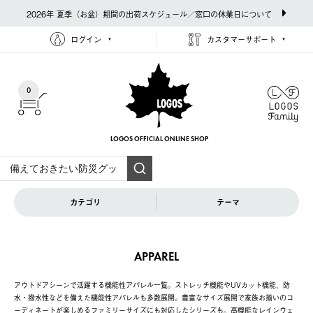
2026年 夏季（お盆）期間の出荷スケジュール／窓口の休業日について
ログイン
カスタマーサポート
0
LOGOS OFFICIAL
ONLINE SHOP
カテゴリ
テーマ
APPAREL
アウトドアシーンで活躍する機能性アパレル一覧。ストレッチ機能やUVカット機能、防
水・撥水性などを備えた機能性アパレルも多数展開。豊富なサイズ展開で家族お揃いのコ
ーディネートが楽しめるファミリーサイズにも対応したシリーズも。高機能なレインウェ