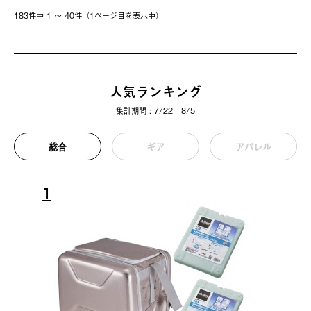
183件中 1 〜 40件（1ページ⽬を表⽰中）
人気ランキング
集計期間 : 7/22 - 8/5
総合
ギア
アパレル
1