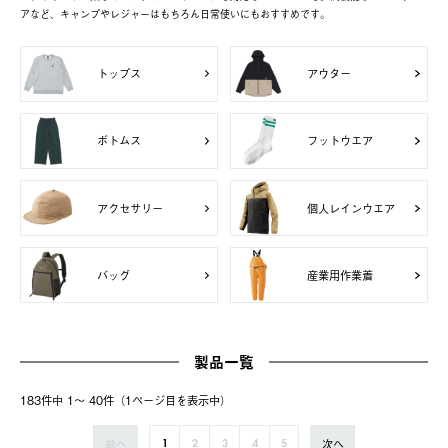
アなど、キャンプやレジャーはもちろん日常使いにもおすすめです。
トップス
アウター
ボトムス
フットウエア
アクセサリー
個人レインウエア
バッグ
産業用作業着
製品一覧
183件中 1〜 40件（1ページ⽬を表⽰中）
前へ
次へ
1
2
3
4
5