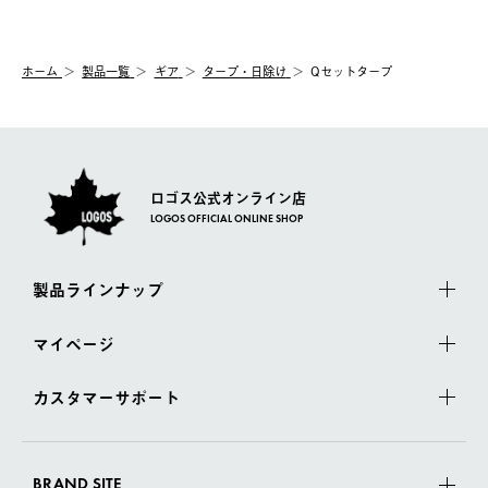
【交換】
配送時間指定がない場合は、最短でのお届けとなります。
システム上、商品の交換（同一商品のカラー・サイズ交換を含
む）は受け付けておりません。
【配送業者】
ホーム
製品一覧
ギア
タープ・日除け
Qセットタープ
一度お手元の商品を返品いただき、ご希望商品を再注文してくだ
佐川急便にて配送されます。
さい。
ロゴス公式オンライン店
LOGOS OFFICIAL ONLINE SHOP
製品ラインナップ
マイページ
カスタマーサポート
BRAND SITE