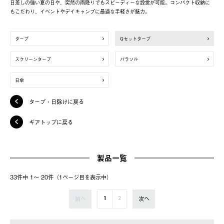
日差しの強い夏の日や、突然の雨降りでもスピーディーな設営が可能。コンパクト収納に
もこだわり、イベントやデイキャンプに最適な手軽さが魅力。
タープ
Qセットタープ
スクリーンタープ
パラソル
日傘
タープ・日除けに戻る
ギアトップに戻る
製品一覧
33件中 1〜 20件（1ページ⽬を表⽰中）
前へ
次へ
1
2