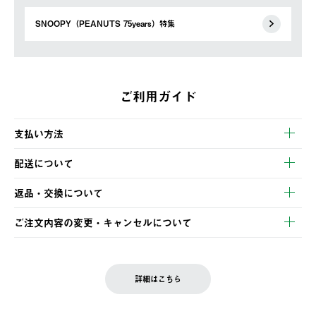
SNOOPY（PEANUTS 75years）特集
ご利用ガイド
支払い方法
以下のいずれかの方法でお支払いいただけます。
配送について
・クレジットカード決済
【発送スケジュール】
・コンビニ決済
返品・交換について
ご注文・ご入金完了より2営業日以内に商品を発送いたします。
・Pay-easy決済
※お客様都合の場合
土日祝の発送はございませんので、木曜日以降のご注文は週明け
ご注文内容の変更・キャンセルについて
の発送となる場合がございます。
ご注文完了後、変更・キャンセルの個別のご対応はお受けできま
【返品】
※予約販売・長期連休期間中のご注文は除く（別途スケジュール
せん。
商品到着後7日以内にご連絡ください。
をご案内いたします。）
LOGOS FAMILY会員の方は、会員マイページ内 購入履歴画面に
お客様都合の返品にかかる送料は、お客様ご負担とさせていただ
詳細はこちら
『注文をキャンセルする』ボタンが表示されている場合のみ、発
きます。
【配送時間指定】
送手配前のためサイト上よりご注文キャンセルが可能です。
ご注文の際、ご注文内容確認画面にて配送時間指定が可能です。