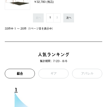
￥32,780 (税込)
前へ
次へ
1
2
33件中 1 〜 20件（1ページ⽬を表⽰中）
人気ランキング
集計期間 : 7/23 - 8/6
総合
ギア
アパレル
1