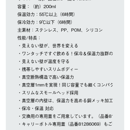
容量：（約）200ml
保温効力：55℃以上（6時間）
保冷効力：9℃以下（6時間）
主素材：ステンレス、PP、POM、シリコン
性能/特長：
・見えない壁が、世界を変える
・ワンタッチですぐ飲める！保冷＆保温力抜群の真空ボ
・見えない壁が温度を守る
・携帯しやすいスリムボディー
・真空断熱構造で高い保温力
・真空層1mmを実現！同じ容量でも細くコンパクトに
・スリムなスモールヘッド採用
・真空層の内壁は、保温力を高める銅メッキ加工
・保冷・保温 対応
・交換用の専用蓋をご用意しています。（品番8128601
・キャリーボトル専用蓋（品番81286069）もご使用い