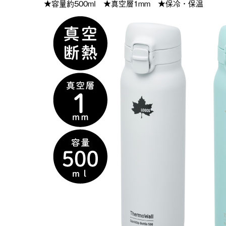
★容量約500ml ★真空層1mm ★保冷・保温