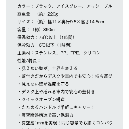
カラー：ブラック、アイスグレー、アッシュブルー
総重量：（約）220g
サイズ：（約）幅11×奥行9.5×高さ14.5cm
容量：（約）360ml
保温効力：78℃以上（1時間）
保冷効力：6℃以下（1時間）
主素材：ステンレス、PP、TPE、シリコン
性能/特長：
・見えない壁が、世界を変える
・蓋付きだからデスクや車内でも安心！持ち運びに便利
・見えない壁が温度を守る
・デスク上や揺れる車内で安心の蓋付き
・クイックオープン構造
・たためるハンドルで手軽にキャリー！
・真空断熱構造で高い保温力
・真空層1mmを実現！同じ容量でも細くコンパクトに