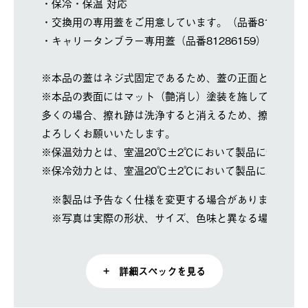
・保冷・保温 対応
・交換用の専用蓋をご用意しています。（品番8128613
・キャリータンブラー専用蓋（品番81286159）もご使
※本品の蓋はネジ式固定であるため、蓋の正面とボトル
※本品の表面にはマット（艶消し）塗装を施しています
多くの場合、擦れ跡は洗浄すると消えるため、擦れ跡が
よろしくお願いいたします。
※保温効力とは、室温20℃±2℃において製品に熱湯を
※保冷効力とは、室温20℃±2℃において製品に冷水を
※製品は予告なく仕様を変更する場合があります。
※写真は実際の形状、サイズ、色味と異なる場合があ
+ 詳細スペックを見る