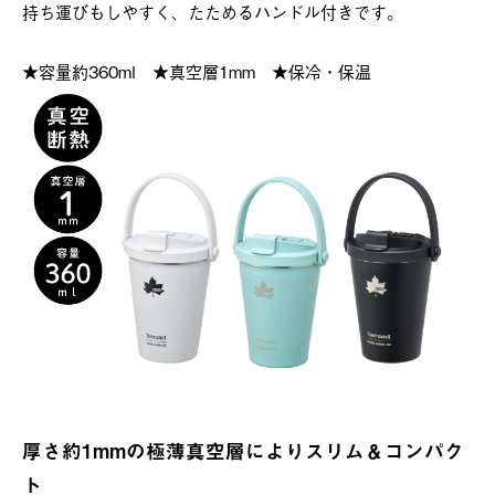
持ち運びもしやすく、たためるハンドル付きです。
★容量約360ml ★真空層1mm ★保冷・保温
厚さ約1mmの極薄真空層によりスリム＆コンパク
ト