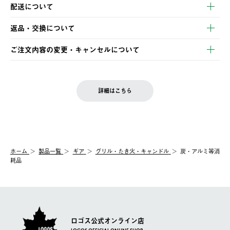
以下のいずれかの方法でお支払いいただけます。
配送について
・クレジットカード決済
【発送スケジュール】
・コンビニ決済
返品・交換について
ご注文・ご入金完了より2営業日以内に商品を発送いたします。
・Pay-easy決済
※お客様都合の場合
土日祝の発送はございませんので、木曜日以降のご注文は週明け
ご注文内容の変更・キャンセルについて
の発送となる場合がございます。
ご注文完了後、変更・キャンセルの個別のご対応はお受けできま
【返品】
※予約販売・長期連休期間中のご注文は除く（別途スケジュール
せん。
商品到着後7日以内にご連絡ください。
をご案内いたします。）
LOGOS FAMILY会員の方は、会員マイページ内 購入履歴画面に
お客様都合の返品にかかる送料は、お客様ご負担とさせていただ
詳細はこちら
『注文をキャンセルする』ボタンが表示されている場合のみ、発
きます。
【配送時間指定】
送手配前のためサイト上よりご注文キャンセルが可能です。
ご注文の際、ご注文内容確認画面にて配送時間指定が可能です。
【交換】
配送時間指定がない場合は、最短でのお届けとなります。
システム上、商品の交換（同一商品のカラー・サイズ交換を含
む）は受け付けておりません。
【配送業者】
ホーム
製品一覧
ギア
グリル・たき火・キャンドル
炭・アルミ等消
一度お手元の商品を返品いただき、ご希望商品を再注文してくだ
佐川急便にて配送されます。
耗品
さい。
ロゴス公式オンライン店