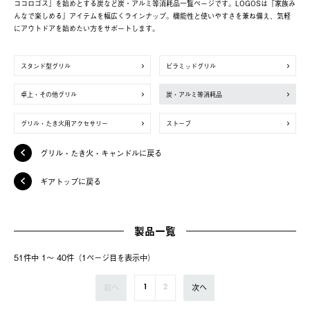
ココロゴス」を始めとする炭など炭・アルミ等消耗品一覧ページです。LOGOSは「家族み
んなで楽しめる」アイテムを幅広くラインナップ。機能性と使いやすさを兼ね備え、気軽
にアウトドアを始めたい方をサポートします。
スタンド型グリル
ピラミッドグリル
卓上・その他グリル
炭・アルミ等消耗品
グリル・たき火用アクセサリー
ストーブ
グリル・たき火・キャンドルに戻る
ギアトップに戻る
製品一覧
51件中 1〜 40件（1ページ⽬を表⽰中）
前へ
次へ
1
2