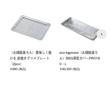
【OUTLET】焦げ付きにくい
焦げ付きにくい焼きそばシー
8
焼きそばシート・6m
ト・グリルぴったりワイド・
4m
通常価格
特別価格
￥1,375 (税込)
￥1,000 (税込)
￥1,485 (税込)