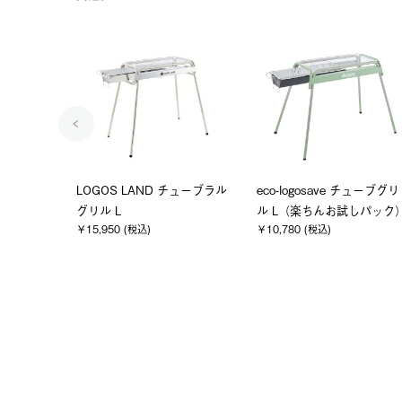
チューブグリ
（お掃除楽ちん）美味しく焼
eco-logosave（お掃除楽ち
しパック）
ける 炭焼きグリルプレート
ん）BBQ深型カバーPRO1
（2pcs）
0・L
￥880 (税込)
￥80,300 (税込)