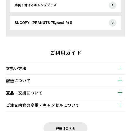
防災！備えるキャンプグッズ
SNOOPY（PEANUTS 75years）特集
ご利用ガイド
支払い方法
以下のいずれかの方法でお支払いいただけます。
配送について
・クレジットカード決済
【発送スケジュール】
・コンビニ決済
返品・交換について
ご注文・ご入金完了より2営業日以内に商品を発送いたします。
・Pay-easy決済
※お客様都合の場合
土日祝の発送はございませんので、木曜日以降のご注文は週明け
ご注文内容の変更・キャンセルについて
の発送となる場合がございます。
ご注文完了後、変更・キャンセルの個別のご対応はお受けできま
【返品】
※予約販売・長期連休期間中のご注文は除く（別途スケジュール
せん。
商品到着後7日以内にご連絡ください。
をご案内いたします。）
LOGOS FAMILY会員の方は、会員マイページ内 購入履歴画面に
お客様都合の返品にかかる送料は、お客様ご負担とさせていただ
詳細はこちら