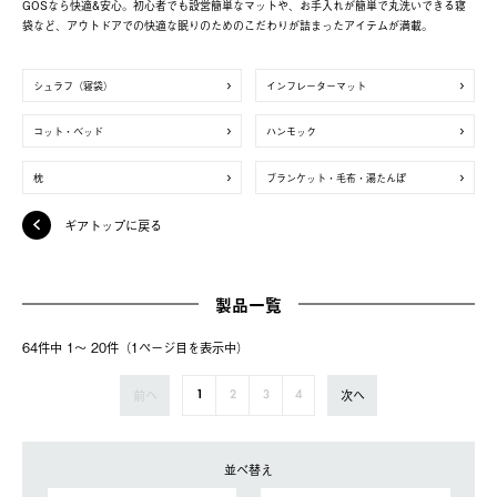
GOSなら快適&安心。初心者でも設営簡単なマットや、お手入れが簡単で丸洗いできる寝
袋など、アウトドアでの快適な眠りのためのこだわりが詰まったアイテムが満載。
シュラフ（寝袋）
インフレーターマット
コット・ベッド
ハンモック
枕
ブランケット・毛布・湯たんぽ
ギアトップに戻る
製品一覧
64件中 1〜 20件（1ページ⽬を表⽰中）
前へ
次へ
1
2
3
4
並べ替え