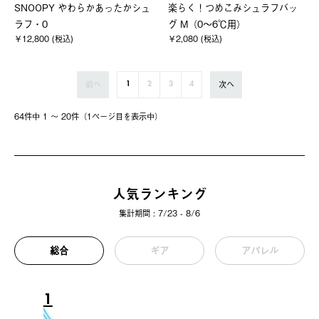
SNOOPY やわらかあったかシュ
楽らく！つめこみシュラフバッ
ラフ・0
グ M（0～6℃用）
￥12,800 (税込)
￥2,080 (税込)
前へ
次へ
1
2
3
4
64件中 1 〜 20件（1ページ⽬を表⽰中）
人気ランキング
集計期間 : 7/23 - 8/6
総合
ギア
アパレル
1