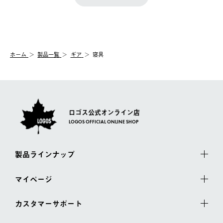
『注文をキャンセルする』ボタンが表示されている場合のみ、発
きます。
【配送時間指定】
送手配前のためサイト上よりご注文キャンセルが可能です。
ご注文の際、ご注文内容確認画面にて配送時間指定が可能です。
【交換】
配送時間指定がない場合は、最短でのお届けとなります。
システム上、商品の交換（同一商品のカラー・サイズ交換を含
む）は受け付けておりません。
【配送業者】
ホーム
製品一覧
ギア
寝具
一度お手元の商品を返品いただき、ご希望商品を再注文してくだ
佐川急便にて配送されます。
さい。
ロゴス公式オンライン店
LOGOS OFFICIAL ONLINE SHOP
製品ラインナップ
マイページ
カスタマーサポート