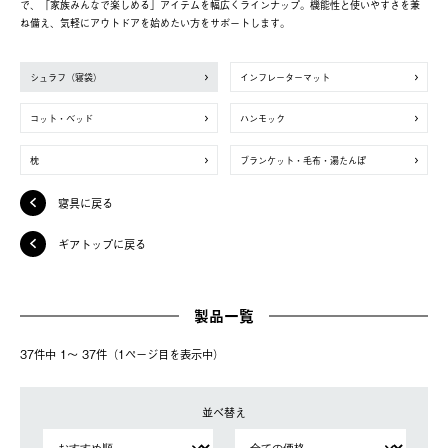
で、「家族みんなで楽しめる」アイテムを幅広くラインナップ。機能性と使いやすさを兼
ね備え、気軽にアウトドアを始めたい方をサポートします。
シュラフ（寝袋）
インフレーターマット
コット・ベッド
ハンモック
枕
ブランケット・毛布・湯たんぽ
寝具に戻る
ギアトップに戻る
製品一覧
37件中 1〜 37件（1ページ⽬を表⽰中）
並べ替え