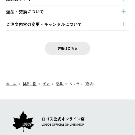
・クレジットカード決済
【発送スケジュール】
・コンビニ決済
返品・交換について
ご注文・ご入金完了より2営業日以内に商品を発送いたします。
・Pay-easy決済
※お客様都合の場合
土日祝の発送はございませんので、木曜日以降のご注文は週明け
ご注文内容の変更・キャンセルについて
の発送となる場合がございます。
ご注文完了後、変更・キャンセルの個別のご対応はお受けできま
【返品】
※予約販売・長期連休期間中のご注文は除く（別途スケジュール
せん。
商品到着後7日以内にご連絡ください。
をご案内いたします。）
LOGOS FAMILY会員の方は、会員マイページ内 購入履歴画面に
お客様都合の返品にかかる送料は、お客様ご負担とさせていただ
詳細はこちら
『注文をキャンセルする』ボタンが表示されている場合のみ、発
きます。
【配送時間指定】
送手配前のためサイト上よりご注文キャンセルが可能です。
ご注文の際、ご注文内容確認画面にて配送時間指定が可能です。
【交換】
配送時間指定がない場合は、最短でのお届けとなります。
システム上、商品の交換（同一商品のカラー・サイズ交換を含
む）は受け付けておりません。
【配送業者】
ホーム
製品一覧
ギア
寝具
シュラフ（寝袋）
一度お手元の商品を返品いただき、ご希望商品を再注文してくだ
佐川急便にて配送されます。
さい。
ロゴス公式オンライン店
LOGOS OFFICIAL ONLINE SHOP