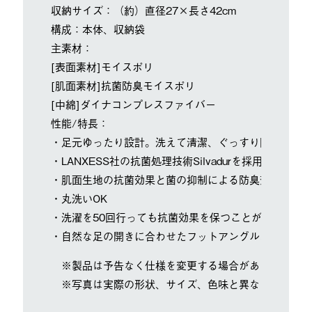
収納サイズ：（約）直径27×長さ42cm
構成：本体、収納袋
主素材：
[表面素材]モイスポリ
[肌面素材]抗菌防臭モイスポリ
[中綿]ダイナコンプレスファイバー
性能/特長：
・足元ゆったり設計。洗えて清潔、ぐっすり眠れる。
・LANXESS社の抗菌処理技術Silvadurを採用。
・肌面生地の抗菌効果と菌の抑制による防臭効果が得ら
・丸洗いOK
・洗濯を50回行っても抗菌効果を保つことが試験によ
・自然な足の開きに合わせたフットアングルストラクチ
※製品は予告なく仕様を変更する場合があります。
※写真は実際の形状、サイズ、色味と異なる場合があ