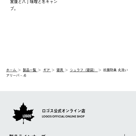
家康と八丁味噌と冬キャン
プ。
ホーム
製品⼀覧
ギア
寝具
シュラフ（寝袋）
抗菌防臭 丸洗い
アリーバ・-6
ロゴス公式オンライン店
LOGOS OFFICIAL ONLINE SHOP