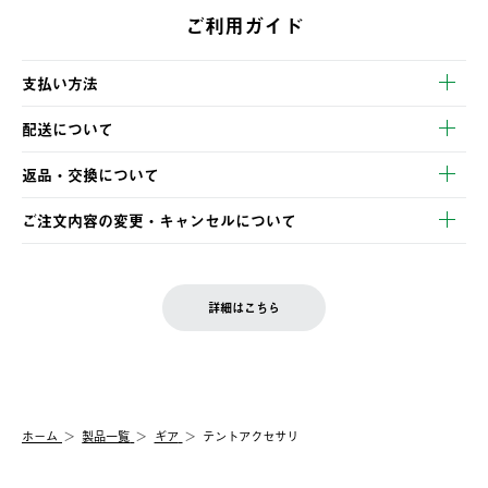
ご利用ガイド
支払い方法
以下のいずれかの方法でお支払いいただけます。
配送について
・クレジットカード決済
【発送スケジュール】
・コンビニ決済
返品・交換について
ご注文・ご入金完了より2営業日以内に商品を発送いたします。
・Pay-easy決済
※お客様都合の場合
土日祝の発送はございませんので、木曜日以降のご注文は週明け
ご注文内容の変更・キャンセルについて
の発送となる場合がございます。
ご注文完了後、変更・キャンセルの個別のご対応はお受けできま
【返品】
※予約販売・長期連休期間中のご注文は除く（別途スケジュール
せん。
商品到着後7日以内にご連絡ください。
をご案内いたします。）
LOGOS FAMILY会員の方は、会員マイページ内 購入履歴画面に
お客様都合の返品にかかる送料は、お客様ご負担とさせていただ
詳細はこちら
『注文をキャンセルする』ボタンが表示されている場合のみ、発
きます。
【配送時間指定】
送手配前のためサイト上よりご注文キャンセルが可能です。
ご注文の際、ご注文内容確認画面にて配送時間指定が可能です。
【交換】
配送時間指定がない場合は、最短でのお届けとなります。
システム上、商品の交換（同一商品のカラー・サイズ交換を含
む）は受け付けておりません。
【配送業者】
ホーム
製品一覧
ギア
テントアクセサリ
一度お手元の商品を返品いただき、ご希望商品を再注文してくだ
佐川急便にて配送されます。
さい。