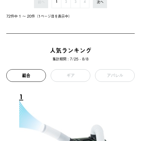
前へ
次へ
1
2
3
4
72件中 1 〜 20件（1ページ⽬を表⽰中）
人気ランキング
集計期間 : 7/25 - 8/8
総合
ギア
アパレル
1