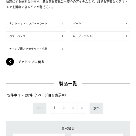
快適にする便利な小物や、急な天候変化にも安心のアイテムなど、誰でも不安なくアウト
ドアを満喫できるギアが勢ぞろい。
テントマット・レジャーシート
ポール
ペグ・ハンマー
ロープ・ベルト
キャンプ用アクセサリー・小物
ギアトップに戻る
製品一覧
72件中 1〜 20件（1ページ⽬を表⽰中）
前へ
次へ
1
2
3
4
並べ替え