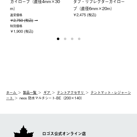
ガイロープ（直径4mm×30
タフ・リフレクターガイロー
m）
プ（直径6mm×20m）
￥2,475 (税込)
通常価格
￥2,750 (税込)
特別価格
￥1,900 (税込)
ホーム
製品⼀覧
ギア
テントアクセサリ
テントマット・レジャーシ
ート
neos 防水マルチシート-BE（200×140）
ロゴス公式オンライン店