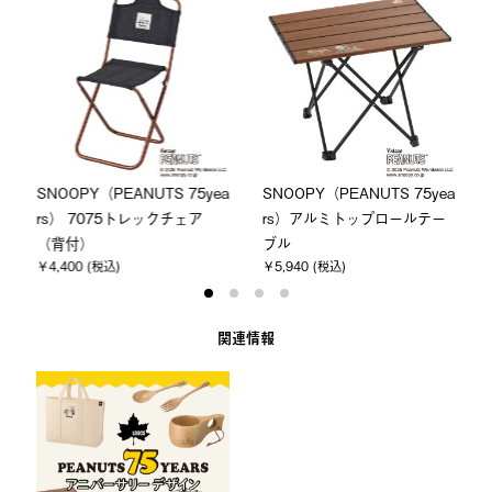
a
SNOOPY（PEANUTS 75yea
SNOOPY（PEANUTS 75yea
rs） 7075トレックチェア
rs）アルミトップロールテー
（背付）
ブル
￥4,400 (税込)
￥5,940 (税込)
関連情報