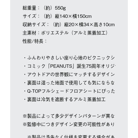
総重量：（約）550g
サイズ：（約）縦140×横150cm
収納サイズ：（約）縦20×横34×高さ10cm
主素材：ポリエステル（アルミ蒸着加工）
性能/特長：
・ふんわりやさしい座り心地のピクニックシート
・コミック「PEANUTS」誕生75周年オリジナルモデル
・アウトドアの世界観にマッチするデザイン
・裏面は湿った地面で使用しても気にならない防水生地
・Q-TOPフルシェードフロアシートにぴったりサイズ
・裏面は冷気を遮断するアルミ蒸着加工
※製品によって多少デザインパターンが異なります。
※監修中につきデザイン変更の可能性があります。
※製品は予告なく仕様を変更する場合があります。