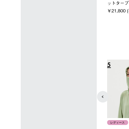
ーラーL＋氷点
ディエアコン＋氷点下パック
ットタープ 
セット
セット
￥21,800 
込)
￥14,850 (税込)
4
5
ユニセックス
レディース
タンダードボディ