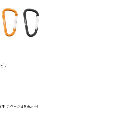
ラビナ
 13件（1ページ⽬を表⽰中）