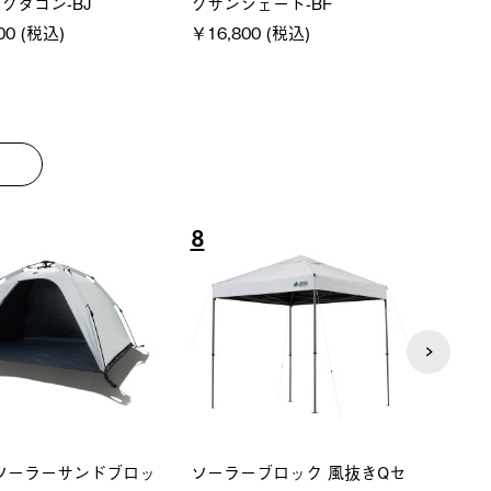
クタゴン-BJ
クサンシェード-BF
ットタ
00 (税込)
￥16,800 (税込)
￥18,
8
9
P ソーラーサンドブロッ
ソーラーブロック 風抜きQセ
【ロ