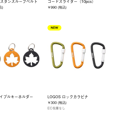
スタンスループベルト
コードスライダー（10pcs）
込)
￥990 (税込)
NEW
 メイプルキーホルダー
LOGOS ロックカラビナ
)
￥300 (税込)
EC在庫なし