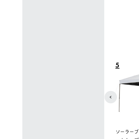
4
5
ップ限定】ハイ
【オンライン店限定】野電ボ
ソーラーブ