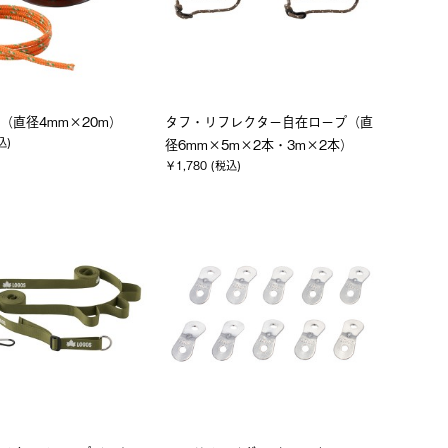
（直径4mm×20m）
タフ・リフレクター自在ロープ（直
込)
径6mm×5m×2本・3m×2本）
￥1,780 (税込)