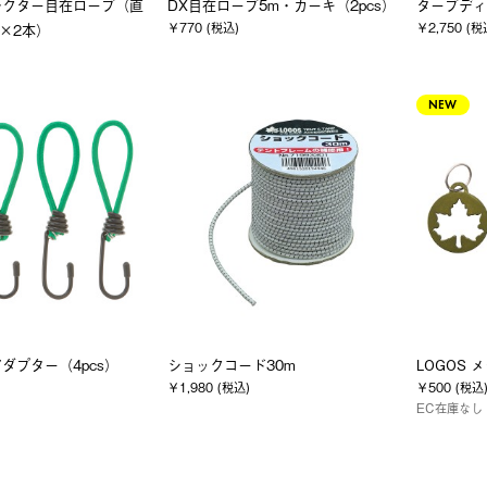
レクター自在ロープ（直
DX自在ロープ5m・カーキ（2pcs）
タープディ
￥770 (税込)
￥2,750 (税
m×2本）
NEW
ダプター（4pcs）
ショックコード30m
LOGOS
￥1,980 (税込)
￥500 (税込
EC在庫なし