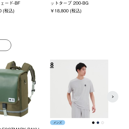
ェード-BF
ットタープ 200-BG
パー
0 (税込)
￥18,800 (税込)
下パ
￥12,
8
9
メンズ
レディ
×FOOTMARK RAKU