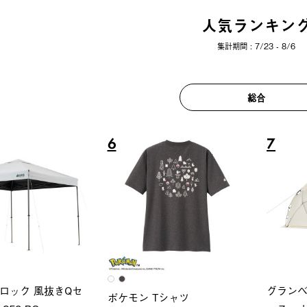
人気ランキン
集計期間 : 7/23 - 8/6
総合
6
7
ロック 風抜きQセ
グランベ
ポケモン Tシャツ