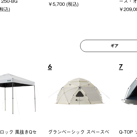
250-BG
ース・オ
￥5,700 (税込)
(税込)
￥209,0
ギア
6
7
ロック 風抜きQセ
グランベーシック スペースベ
Q-TO