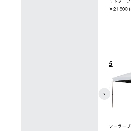
ーラーL＋氷点
ディエアコン＋氷点下パック
ットタープ 
セット
セット
￥21,800 
込)
￥14,850 (税込)
4
5
ップ限定】ハイ
【オンライン店限定】野電ボ
ソーラーブ