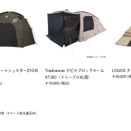
ベートシェルター210-B
Tradcanvas デビルブロックルーム
LOGOS ナ
￥39,820 (
ST-BC（ドゥーブルXL用）
込)
￥19,800 (税込)
 20件（1ページ⽬を表⽰中）