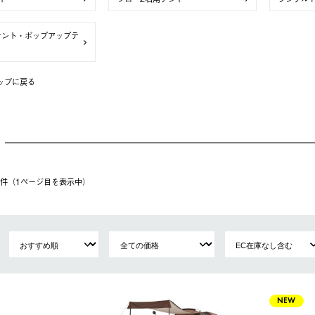
テント・ポップアップテ
ップに戻る
20件（1ページ⽬を表⽰中）
NEW