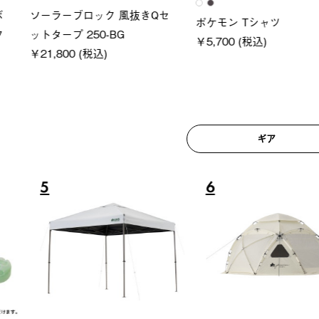
ロック 風抜きQセ
グランベ
ポケモン Tシャツ
250-BG
ース・オ
￥5,700 (税込)
(税込)
￥209,0
ギア
6
7