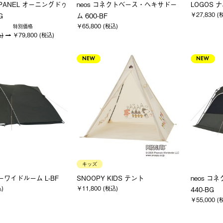
as PANEL オーニングドゥ
neos コネクトベース・ヘキサドー
LOGOS ナ
￥27,830 (
G
ム 600-BF
￥65,800 (税込)
特別価格
込)
￥79,800 (税込)
NEW
NEW
キッズ
トーワイドルーム L-BF
SNOOPY KIDS テント
neos コ
込)
￥11,800 (税込)
440-BG
￥55,000 (