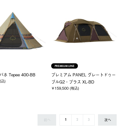
PREMIUM LINE
バホ Tepee 400-BB
プレミアム PANEL グレートドゥー
税込)
ブルG2・プラス XL-BD
￥159,500 (税込)
前へ
次へ
1
2
3