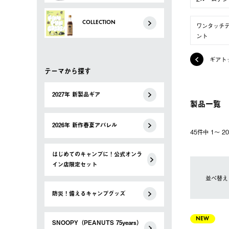
COLLECTION
ワンタッチ
ント
ギアト
テーマから探す
2027年 新製品ギア
製品一覧
2026年 新作春夏アパレル
45件中 1〜 
はじめてのキャンプに！公式オンラ
イン店限定セット
並べ替え
防災！備えるキャンプグッズ
NEW
SNOOPY（PEANUTS 75years）