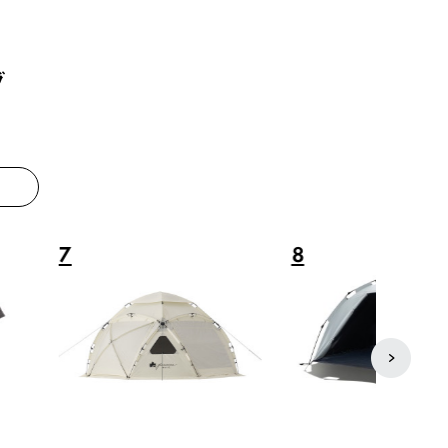
グ
8
9