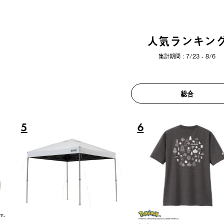
人気ランキン
集計期間 : 7/23 - 8/6
総合
6
7