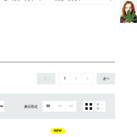
前へ
次へ
1
2
3
表示形式
20
40
60
NEW