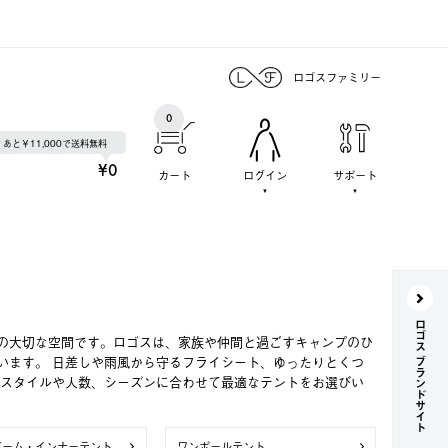
ロゴスファミリー
0
あと￥11,000で送料無料
¥0
カート
ログイン
サポート
ロゴス ブランドサイト
の大切な空間です。ロゴスは、家族や仲間と過ごすキャンプのひ
います。 日差しや雨風から守るフライシート、ゆったりとくつ
のスタイルや人数、シーズンに合わせて最適なテントをお選びい
ドーム・インナーテント
ワンポールテント