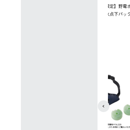
ップ限定】ハイ
【オンライン店限定】野電ボ
ソーラーブ
ーラーL＋氷点
ディエアコン＋氷点下パック
ットタープ 
セット
セット
￥21,800 
込)
￥14,850 (税込)
4
5