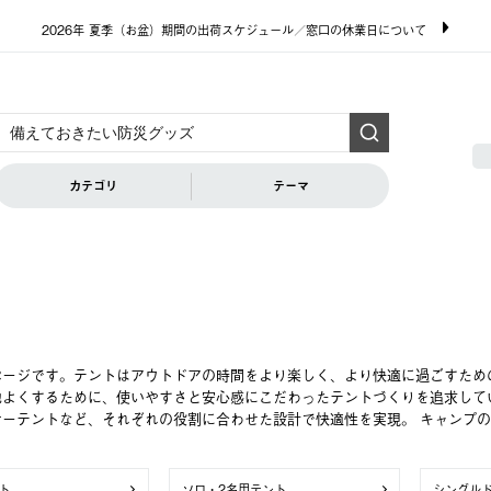
2026年 夏季（お盆）期間の出荷スケジュール／窓口の休業日について
カテゴリ
テーマ
ページです。テントはアウトドアの時間をより楽しく、より快適に過ごすため
地よくするために、使いやすさと安心感にこだわったテントづくりを追求して
ナーテントなど、それぞれの役割に合わせた設計で快適性を実現。 キャンプ
。
ト
ソロ・2名用テント
シングル