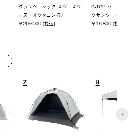
ーシック スペースベ
Q-TOP ソーラーサンドブロッ
ソーラ
クタゴン-BJ
クサンシェード-BF
ットタ
00 (税込)
￥16,800 (税込)
￥18,
8
9