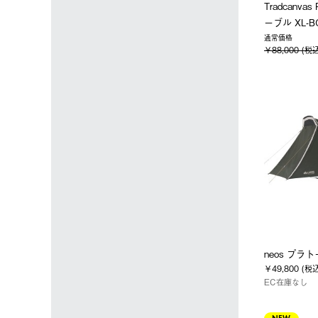
Tradcanv
ーブル XL-B
通常価格
￥88,000 (税
neos プラ
￥49,800 (税
EC在庫なし