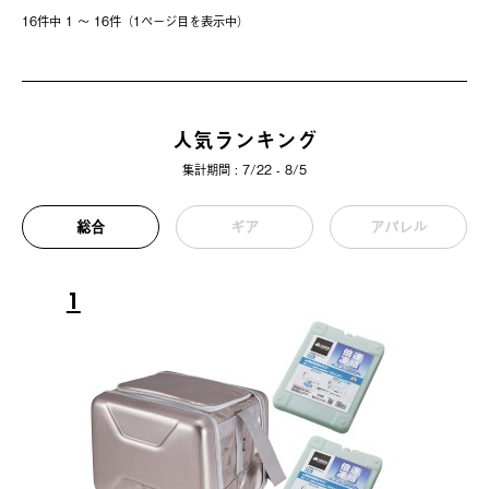
16件中 1 〜 16件（1ページ⽬を表⽰中）
人気ランキング
集計期間 : 7/22 - 8/5
総合
ギア
アパレル
1