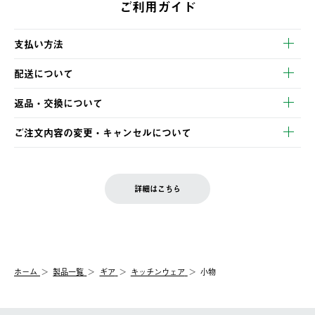
ご利用ガイド
支払い方法
以下のいずれかの方法でお支払いいただけます。
配送について
・クレジットカード決済
【発送スケジュール】
・コンビニ決済
返品・交換について
ご注文・ご入金完了より2営業日以内に商品を発送いたします。
・Pay-easy決済
※お客様都合の場合
土日祝の発送はございませんので、木曜日以降のご注文は週明け
ご注文内容の変更・キャンセルについて
の発送となる場合がございます。
ご注文完了後、変更・キャンセルの個別のご対応はお受けできま
【返品】
※予約販売・長期連休期間中のご注文は除く（別途スケジュール
せん。
商品到着後7日以内にご連絡ください。
をご案内いたします。）
LOGOS FAMILY会員の方は、会員マイページ内 購入履歴画面に
お客様都合の返品にかかる送料は、お客様ご負担とさせていただ
詳細はこちら
『注文をキャンセルする』ボタンが表示されている場合のみ、発
きます。
【配送時間指定】
送手配前のためサイト上よりご注文キャンセルが可能です。
ご注文の際、ご注文内容確認画面にて配送時間指定が可能です。
【交換】
配送時間指定がない場合は、最短でのお届けとなります。
システム上、商品の交換（同一商品のカラー・サイズ交換を含
む）は受け付けておりません。
【配送業者】
ホーム
製品一覧
ギア
キッチンウェア
小物
一度お手元の商品を返品いただき、ご希望商品を再注文してくだ
佐川急便にて配送されます。
さい。