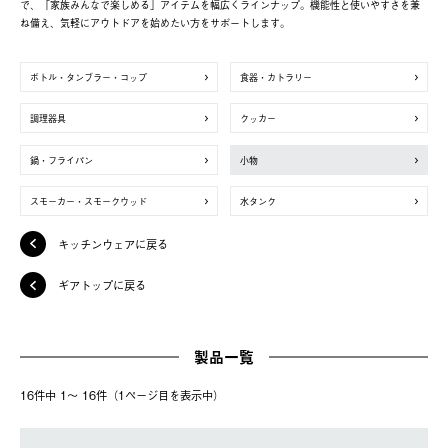
で、「家族みんなで楽しめる」アイテムを幅広くラインナップ。機能性と使いやすさを兼
ね備え、気軽にアウトドアを始めたい方をサポートします。
ボトル・タンブラー・コップ
食器・カトラリー
調理器具
クッカー
鍋・フライパン
小物
スモーカー・スモークウッド
水タンク
キッチンウェアに戻る
ギアトップに戻る
製品一覧
16件中 1〜 16件（1ページ⽬を表⽰中）