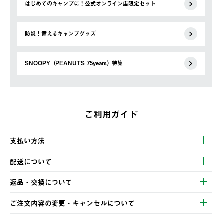
はじめてのキャンプに！公式オンライン店限定セット
防災！備えるキャンプグッズ
SNOOPY（PEANUTS 75years）特集
ご利用ガイド
支払い方法
以下のいずれかの方法でお支払いいただけます。
配送について
・クレジットカード決済
【発送スケジュール】
・コンビニ決済
返品・交換について
ご注文・ご入金完了より2営業日以内に商品を発送いたします。
・Pay-easy決済
※お客様都合の場合
土日祝の発送はございませんので、木曜日以降のご注文は週明け
ご注文内容の変更・キャンセルについて
の発送となる場合がございます。
ご注文完了後、変更・キャンセルの個別のご対応はお受けできま
【返品】
※予約販売・長期連休期間中のご注文は除く（別途スケジュール