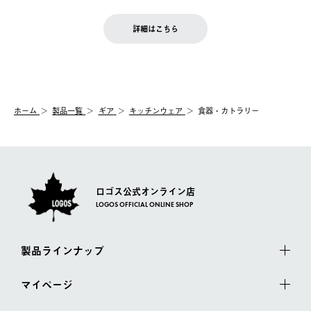
せん。
商品到着後7日以内にご連絡ください。
をご案内いたします。）
LOGOS FAMILY会員の方は、会員マイページ内 購入履歴画面に
お客様都合の返品にかかる送料は、お客様ご負担とさせていただ
詳細はこちら
『注文をキャンセルする』ボタンが表示されている場合のみ、発
きます。
【配送時間指定】
送手配前のためサイト上よりご注文キャンセルが可能です。
ご注文の際、ご注文内容確認画面にて配送時間指定が可能です。
【交換】
配送時間指定がない場合は、最短でのお届けとなります。
システム上、商品の交換（同一商品のカラー・サイズ交換を含
む）は受け付けておりません。
【配送業者】
ホーム
製品一覧
ギア
キッチンウェア
食器・カトラリー
一度お手元の商品を返品いただき、ご希望商品を再注文してくだ
佐川急便にて配送されます。
さい。
ロゴス公式オンライン店
LOGOS OFFICIAL ONLINE SHOP
製品ラインナップ
マイページ