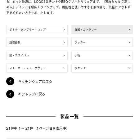
も、もっと快適に。LOGOSはテントやBBQグリルからウェアまで、「家族みんなで楽し
める」アイテムを幅広くラインナップ。機能性と使いやすさを兼ね備え、気軽にアウトド
アを始めたい方をサポートします。
ボトル・タンブラー・コップ
食器・カトラリー
調理器具
クッカー
鍋・フライパン
小物
スモーカー・スモークウッド
水タンク
キッチンウェアに戻る
ギアトップに戻る
製品一覧
21件中 1〜 21件（1ページ⽬を表⽰中）