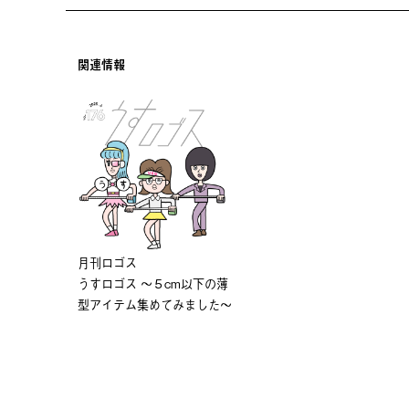
関連情報
⽉刊ロゴス
うすロゴス 〜５cm以下の薄
型アイテム集めてみました〜