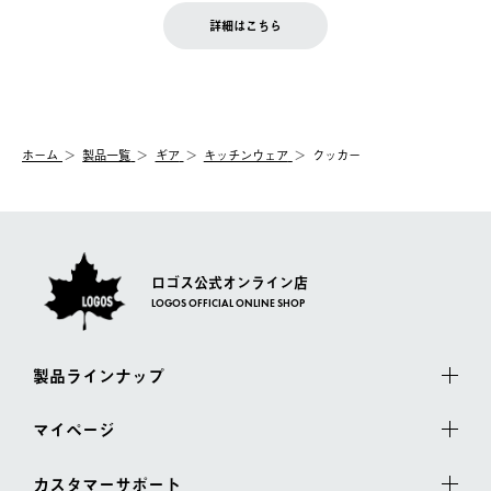
をご案内いたします。）
LOGOS FAMILY会員の方は、会員マイページ内 購入履歴画面に
お客様都合の返品にかかる送料は、お客様ご負担とさせていただ
詳細はこちら
『注文をキャンセルする』ボタンが表示されている場合のみ、発
きます。
【配送時間指定】
送手配前のためサイト上よりご注文キャンセルが可能です。
ご注文の際、ご注文内容確認画面にて配送時間指定が可能です。
【交換】
配送時間指定がない場合は、最短でのお届けとなります。
システム上、商品の交換（同一商品のカラー・サイズ交換を含
む）は受け付けておりません。
【配送業者】
ホーム
製品一覧
ギア
キッチンウェア
クッカー
一度お手元の商品を返品いただき、ご希望商品を再注文してくだ
佐川急便にて配送されます。
さい。
ロゴス公式オンライン店
LOGOS OFFICIAL ONLINE SHOP
製品ラインナップ
マイページ
カスタマーサポート