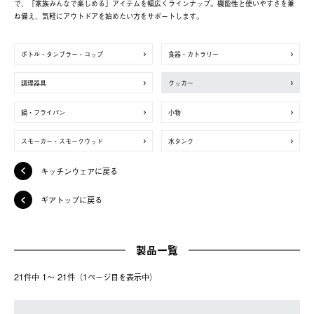
で、「家族みんなで楽しめる」アイテムを幅広くラインナップ。機能性と使いやすさを兼
ね備え、気軽にアウトドアを始めたい方をサポートします。
ボトル・タンブラー・コップ
食器・カトラリー
調理器具
クッカー
鍋・フライパン
小物
スモーカー・スモークウッド
水タンク
キッチンウェアに戻る
ギアトップに戻る
製品一覧
21件中 1〜 21件（1ページ⽬を表⽰中）