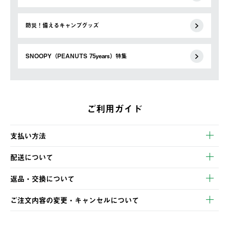
防災！備えるキャンプグッズ
SNOOPY（PEANUTS 75years）特集
ご利用ガイド
支払い方法
以下のいずれかの方法でお支払いいただけます。
配送について
・クレジットカード決済
【発送スケジュール】
・コンビニ決済
返品・交換について
ご注文・ご入金完了より2営業日以内に商品を発送いたします。
・Pay-easy決済
※お客様都合の場合
土日祝の発送はございませんので、木曜日以降のご注文は週明け
ご注文内容の変更・キャンセルについて
の発送となる場合がございます。
ご注文完了後、変更・キャンセルの個別のご対応はお受けできま
【返品】
※予約販売・長期連休期間中のご注文は除く（別途スケジュール
せん。
商品到着後7日以内にご連絡ください。