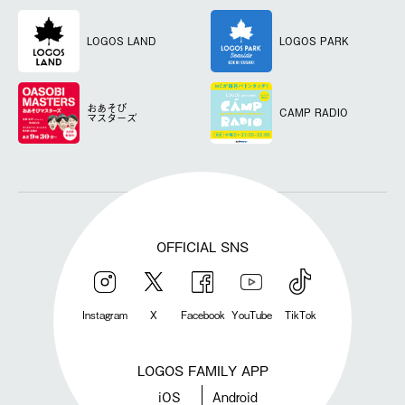
LOGOS LAND
LOGOS PARK
おあそび
CAMP RADIO
マスターズ
OFFICIAL SNS
Instagram
X
Facebook
YouTube
TikTok
LOGOS FAMILY APP
iOS
Android