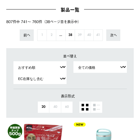
製品一覧
807件中 741〜 760件（38ページ⽬を表⽰中）
前へ
次へ
1
2
...
38
39
40
41
並べ替え
表示形式
20
40
60
NEW