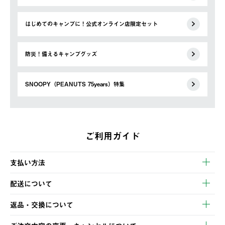
はじめてのキャンプに！公式オンライン店限定セット
防災！備えるキャンプグッズ
SNOOPY（PEANUTS 75years）特集
ご利用ガイド
支払い方法
以下のいずれかの方法でお支払いいただけます。
配送について
・クレジットカード決済
【発送スケジュール】
・コンビニ決済
返品・交換について
ご注文・ご入金完了より2営業日以内に商品を発送いたします。
・Pay-easy決済
※お客様都合の場合
土日祝の発送はございませんので、木曜日以降のご注文は週明け