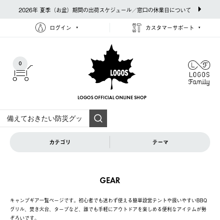
2026年 夏季（お盆）期間の出荷スケジュール／窓口の休業日について
ログイン
カスタマーサポート
0
LOGOS OFFICIAL
ONLINE SHOP
カテゴリ
テーマ
GEAR
キャンプギア一覧ページです。初心者でも迷わず使える簡単設営テントや扱いやすいBBQ
グリル、焚き火台、タープなど、誰でも手軽にアウトドアを楽しめる便利なアイテムが勢
ぞろいです。