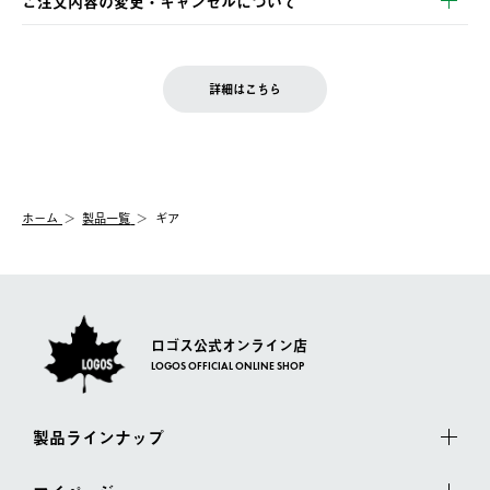
ご注文内容の変更・キャンセルについて
の発送となる場合がございます。
ご注文完了後、変更・キャンセルの個別のご対応はお受けできま
【返品】
※予約販売・長期連休期間中のご注文は除く（別途スケジュール
せん。
商品到着後7日以内にご連絡ください。
をご案内いたします。）
LOGOS FAMILY会員の方は、会員マイページ内 購入履歴画面に
お客様都合の返品にかかる送料は、お客様ご負担とさせていただ
詳細はこちら
『注文をキャンセルする』ボタンが表示されている場合のみ、発
きます。
【配送時間指定】
送手配前のためサイト上よりご注文キャンセルが可能です。
ご注文の際、ご注文内容確認画面にて配送時間指定が可能です。
【交換】
配送時間指定がない場合は、最短でのお届けとなります。
システム上、商品の交換（同一商品のカラー・サイズ交換を含
む）は受け付けておりません。
【配送業者】
ホーム
製品一覧
ギア
一度お手元の商品を返品いただき、ご希望商品を再注文してくだ
佐川急便にて配送されます。
さい。
ロゴス公式オンライン店
LOGOS OFFICIAL ONLINE SHOP
製品ラインナップ