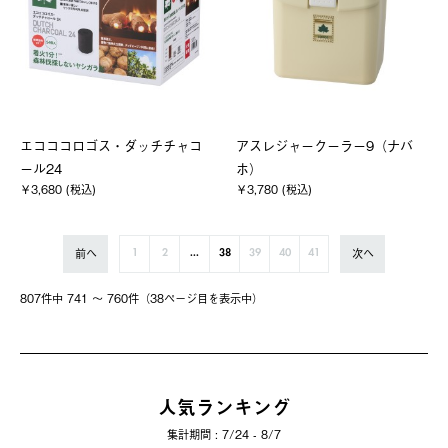
エコココロゴス・ダッチチャコ
アスレジャークーラー9（ナバ
ール24
ホ）
￥3,680 (税込)
￥3,780 (税込)
前へ
次へ
1
2
...
38
39
40
41
807件中 741 〜 760件（38ページ⽬を表⽰中）
人気ランキング
集計期間 : 7/24 - 8/7