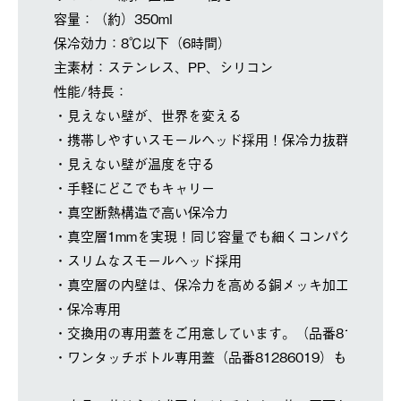
容量：（約）350ml
保冷効力：8℃以下（6時間）
主素材：ステンレス、PP、シリコン
性能/特長：
・見えない壁が、世界を変える
・携帯しやすいスモールヘッド採用！保冷力抜群の真空
・見えない壁が温度を守る
・手軽にどこでもキャリー
・真空断熱構造で高い保冷力
・真空層1mmを実現！同じ容量でも細くコンパクトに
・スリムなスモールヘッド採用
・真空層の内壁は、保冷力を高める銅メッキ加工
・保冷専用
・交換用の専用蓋をご用意しています。（品番8128606
・ワンタッチボトル専用蓋（品番81286019）もご使用