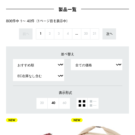
製品一覧
806件中 1〜 40件（1ページ⽬を表⽰中）
前へ
次へ
1
2
3
4
...
20
21
並べ替え
表示形式
20
40
60
NEW
NEW