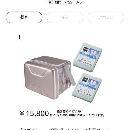
集計期間 : 7/22 - 8/5
総合
ギア
アパレル
1
【ロゴスショップ限定】ハイパー氷点下クーラ