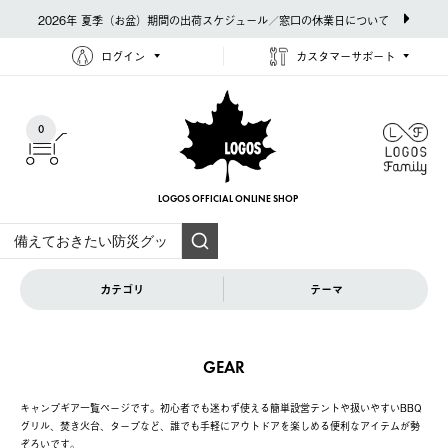
2026年 夏季（お盆）期間の出荷スケジュール／窓口の休業日について
ログイン
カスタマーサポート
0
LOGOS OFFICIAL
ONLINE SHOP
カテゴリ
テーマ
GEAR
キャンプギア一覧ページです。初心者でも迷わず使える簡単設営テントや扱いやすいBBQ
グリル、焚き火台、タープなど、誰でも手軽にアウトドアを楽しめる便利なアイテムが勢
ぞろいです。