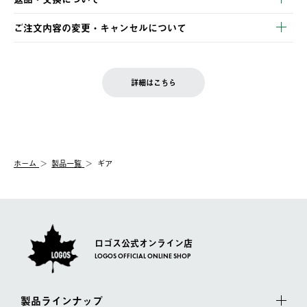
ご注文・ご入金完了より2営業日以内に商品を発送いたします。
・Pay-easy決済
※お客様都合の場合
土日祝の発送はございませんので、木曜日以降のご注文は週明け
ご注文内容の変更・キャンセルについて
の発送となる場合がございます。
ご注文完了後、変更・キャンセルの個別のご対応はお受けできま
【返品】
※予約販売・長期連休期間中のご注文は除く（別途スケジュール
せん。
商品到着後7日以内にご連絡ください。
をご案内いたします。）
LOGOS FAMILY会員の方は、会員マイページ内 購入履歴画面に
お客様都合の返品にかかる送料は、お客様ご負担とさせていただ
詳細はこちら
『注文をキャンセルする』ボタンが表示されている場合のみ、発
きます。
【配送時間指定】
送手配前のためサイト上よりご注文キャンセルが可能です。
ご注文の際、ご注文内容確認画面にて配送時間指定が可能です。
【交換】
配送時間指定がない場合は、最短でのお届けとなります。
システム上、商品の交換（同一商品のカラー・サイズ交換を含
む）は受け付けておりません。
【配送業者】
ホーム
製品一覧
ギア
一度お手元の商品を返品いただき、ご希望商品を再注文してくだ
佐川急便にて配送されます。
さい。
ロゴス公式オンライン店
LOGOS OFFICIAL ONLINE SHOP
製品ラインナップ