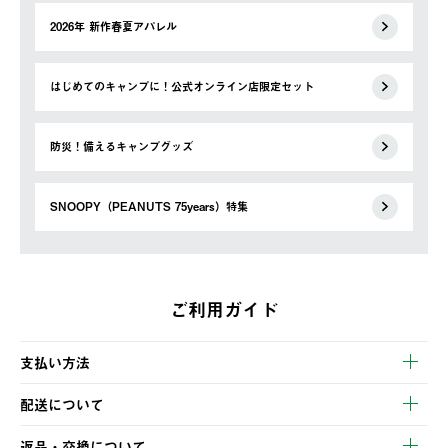
2026年 新作春夏アパレル
はじめてのキャンプに！公式オンライン店限定セット
防災！備えるキャンプグッズ
SNOOPY（PEANUTS 75years）特集
ご利用ガイド
支払い方法
以下のいずれかの方法でお支払いいただけます。
配送について
・クレジットカード決済
【発送スケジュール】
・コンビニ決済
返品・交換について