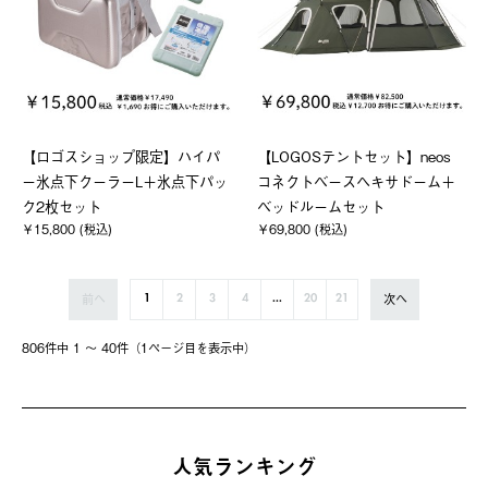
【ロゴスショップ限定】ハイパ
【LOGOSテントセット】neos
ー氷点下クーラーL＋氷点下パッ
コネクトベースヘキサドーム＋
ク2枚セット
ベッドルームセット
￥15,800 (税込)
￥69,800 (税込)
前へ
次へ
1
2
3
4
...
20
21
806件中 1 〜 40件（1ページ⽬を表⽰中）
人気ランキング