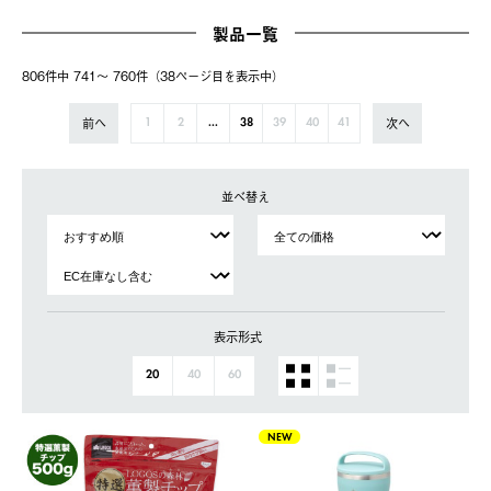
製品一覧
806件中 741〜 760件（38ページ⽬を表⽰中）
前へ
次へ
1
2
...
38
39
40
41
並べ替え
表示形式
20
40
60
NEW