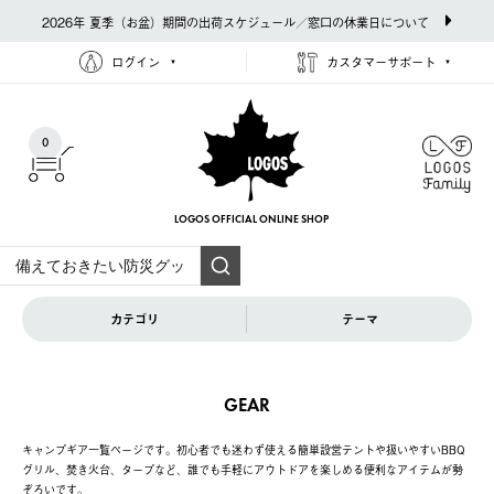
2026年 夏季（お盆）期間の出荷スケジュール／窓口の休業日について
ログイン
カスタマーサポート
0
LOGOS OFFICIAL
ONLINE SHOP
カテゴリ
テーマ
GEAR
キャンプギア一覧ページです。初心者でも迷わず使える簡単設営テントや扱いやすいBBQ
グリル、焚き火台、タープなど、誰でも手軽にアウトドアを楽しめる便利なアイテムが勢
ぞろいです。