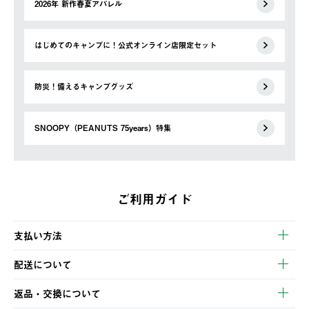
2026年 新作春夏アパレル
はじめてのキャンプに！公式オンライン店限定セット
防災！備えるキャンプグッズ
SNOOPY（PEANUTS 75years）特集
ご利用ガイド
支払い方法
以下のいずれかの方法でお支払いいただけます。
配送について
・クレジットカード決済
【発送スケジュール】
・コンビニ決済
返品・交換について
ご注文・ご入金完了より2営業日以内に商品を発送いたします。
・Pay-easy決済