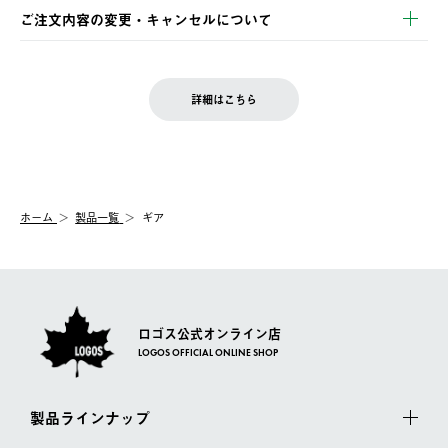
※お客様都合の場合
土日祝の発送はございませんので、木曜日以降のご注文は週明け
ご注文内容の変更・キャンセルについて
の発送となる場合がございます。
ご注文完了後、変更・キャンセルの個別のご対応はお受けできま
【返品】
※予約販売・長期連休期間中のご注文は除く（別途スケジュール
せん。
商品到着後7日以内にご連絡ください。
をご案内いたします。）
LOGOS FAMILY会員の方は、会員マイページ内 購入履歴画面に
お客様都合の返品にかかる送料は、お客様ご負担とさせていただ
詳細はこちら
『注文をキャンセルする』ボタンが表示されている場合のみ、発
きます。
【配送時間指定】
送手配前のためサイト上よりご注文キャンセルが可能です。
ご注文の際、ご注文内容確認画面にて配送時間指定が可能です。
【交換】
配送時間指定がない場合は、最短でのお届けとなります。
システム上、商品の交換（同一商品のカラー・サイズ交換を含
む）は受け付けておりません。
【配送業者】
ホーム
製品一覧
ギア
一度お手元の商品を返品いただき、ご希望商品を再注文してくだ
佐川急便にて配送されます。
さい。
ロゴス公式オンライン店
LOGOS OFFICIAL ONLINE SHOP
製品ラインナップ