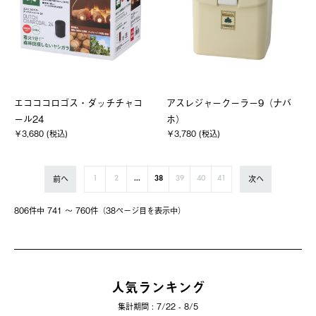
エコココロゴス・ダッチチャコ
アスレジャークーラー9（ナバ
ール24
ホ）
￥3,680 (税込)
￥3,780 (税込)
前へ
次へ
1
2
...
38
39
40
41
806件中 741 〜 760件（38ページ⽬を表⽰中）
人気ランキング
集計期間 : 7/22 - 8/5