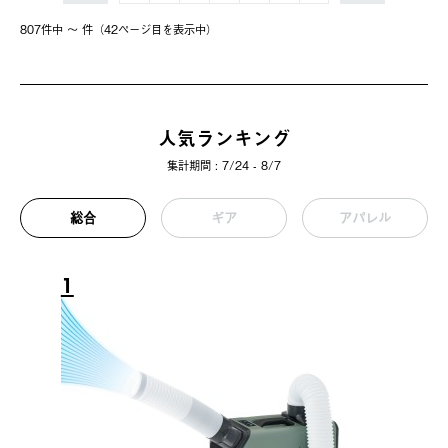
807件中 〜 件（42ページ⽬を表⽰中）
人気ランキング
集計期間 : 7/24 - 8/7
総合
ギア
アパレル
1