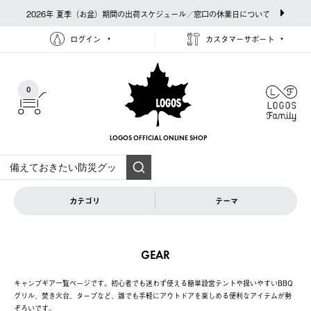
2026年 夏季（お盆）期間の出荷スケジュール／窓口の休業日について
ログイン
カスタマーサポート
0
LOGOS OFFICIAL
ONLINE SHOP
カテゴリ
テーマ
GEAR
キャンプギア一覧ページです。初心者でも迷わず使える簡単設営テントや扱いやすいBBQ
グリル、焚き火台、タープなど、誰でも手軽にアウトドアを楽しめる便利なアイテムが勢
ぞろいです。