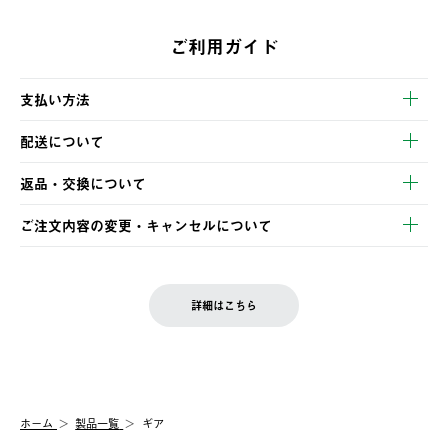
ご利用ガイド
支払い方法
以下のいずれかの方法でお支払いいただけます。
配送について
・クレジットカード決済
【発送スケジュール】
・コンビニ決済
返品・交換について
ご注文・ご入金完了より2営業日以内に商品を発送いたします。
・Pay-easy決済
※お客様都合の場合
土日祝の発送はございませんので、木曜日以降のご注文は週明け
ご注文内容の変更・キャンセルについて
の発送となる場合がございます。
ご注文完了後、変更・キャンセルの個別のご対応はお受けできま
【返品】
※予約販売・長期連休期間中のご注文は除く（別途スケジュール
せん。
商品到着後7日以内にご連絡ください。
をご案内いたします。）
LOGOS FAMILY会員の方は、会員マイページ内 購入履歴画面に
お客様都合の返品にかかる送料は、お客様ご負担とさせていただ
詳細はこちら
『注文をキャンセルする』ボタンが表示されている場合のみ、発
きます。
【配送時間指定】
送手配前のためサイト上よりご注文キャンセルが可能です。
ご注文の際、ご注文内容確認画面にて配送時間指定が可能です。
【交換】
配送時間指定がない場合は、最短でのお届けとなります。
システム上、商品の交換（同一商品のカラー・サイズ交換を含
む）は受け付けておりません。
【配送業者】
ホーム
製品一覧
ギア
一度お手元の商品を返品いただき、ご希望商品を再注文してくだ
佐川急便にて配送されます。