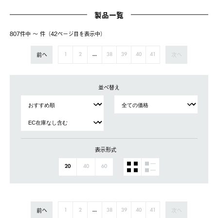
製品一覧
807件中 〜 件（42ページ⽬を表⽰中）
前へ
次へ
1
2
...
38
39
40
41
並べ替え
表示形式
20
40
60
前へ
次へ
1
2
...
38
39
40
41