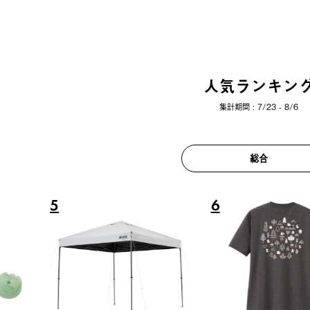
人気ランキン
集計期間 : 7/23 - 8/6
総合
6
7