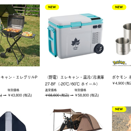
NEW
NEW
レキャン・エレグリルP
（野電）エレキャン・温冷/冷凍庫
ポケモン 
￥4,900 (税
27-BF（-20℃/60℃ ホイール）
特別価格
通常価格
特別価格
込)
￥43,800 (税込)
￥68,600 (税込)
￥58,800 (税込)
NEW