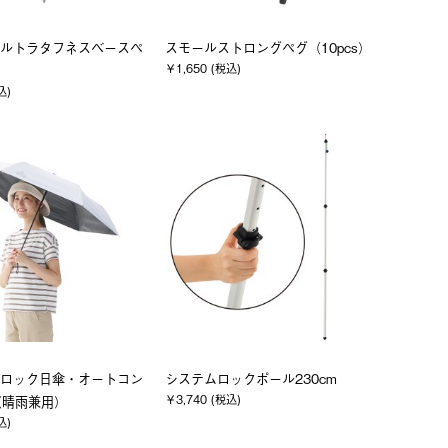
ウルトラタフネスベースペ
スモールストロングペグ（10pcs）
￥1,650 (税込)
込)
ロック日傘・オートコン
システムロックポール230cm
￥3,740 (税込)
（晴雨兼用）
込)