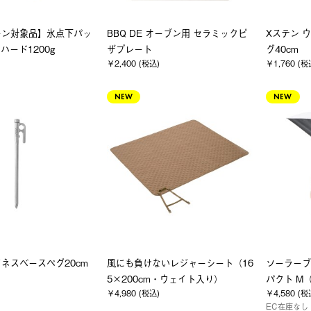
ーン対象品】氷点下パッ
BBQ DE オーブン用 セラミックピ
Xステン 
・ハード1200g
ザプレート
グ40cm
￥2,400 (税込)
￥1,760 (税
NEW
NEW
フネスベースペグ20cm
風にも負けないレジャーシート（16
ソーラーブ
5×200cm・ウェイト入り）
パクト M
￥4,980 (税込)
￥4,580 (税
EC在庫なし