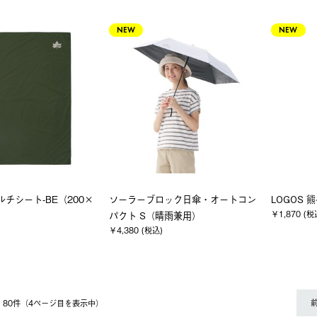
NEW
NEW
マルチシート-BE（200×
ソーラーブロック日傘・オートコン
LOGOS 熊
￥1,870 (税
パクト S（晴雨兼用）
￥4,380 (税込)
 〜 80件（4ページ⽬を表⽰中）