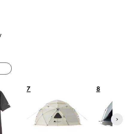
グ
8
9