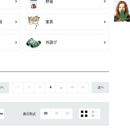
野電
剤
家具
外遊び
前へ
次へ
1
2
3
4
...
40
41
表示形式
20
40
60