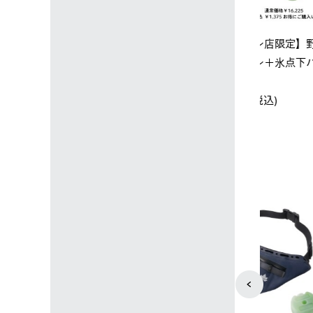
ップ限定】ハイ
【オンライン店限定】野電ボ
ソーラーブ
ーラーL＋氷点
ディエアコン＋氷点下パック
ットタープ 
セット
セット
￥21,800 
込)
￥14,850 (税込)
4
5