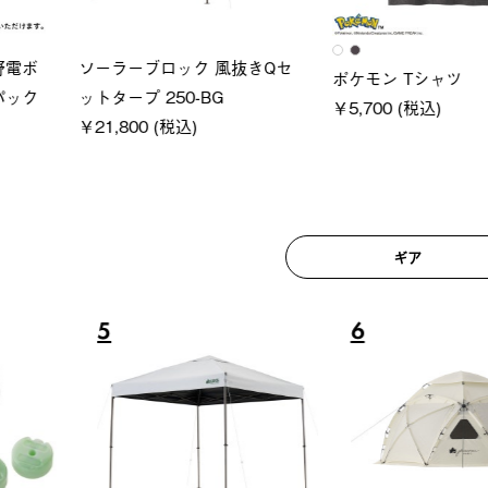
ロック 風抜きQセ
グランベ
ポケモン Tシャツ
250-BG
ース・オ
￥5,700 (税込)
(税込)
￥209,0
ギア
6
7