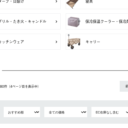
タープ・日除け
寝具
グリル・たき火・キャンドル
保冷保温クーラー・保冷
キッチンウェア
キャリー
〜 80件（4ページ⽬を表⽰中）