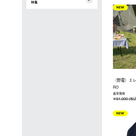
特集
NEW
（野電）エ
RO
通常価格
￥51,000 (税
NEW