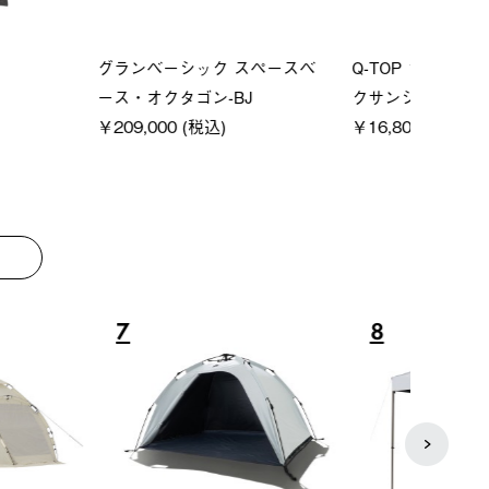
ーシック スペースベ
Q-TOP ソーラーサンドブロッ
ソーラ
クタゴン-BJ
クサンシェード-BF
ットタ
00 (税込)
￥16,800 (税込)
￥18,
8
9