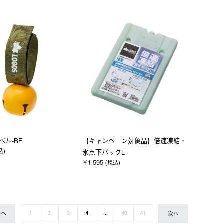
ベル-BF
【キャンペーン対象品】倍速凍結・
込)
氷点下パックL
￥1,595 (税込)
前へ
次へ
1
2
3
4
...
40
41