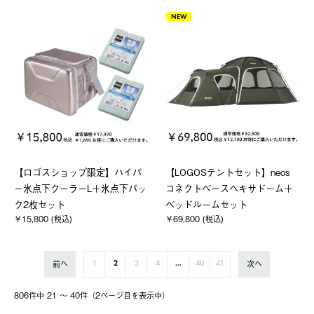
NEW
【ロゴスショップ限定】ハイパ
【LOGOSテントセット】neos
ー氷点下クーラーL＋氷点下パッ
コネクトベースヘキサドーム＋
ク2枚セット
ベッドルームセット
￥15,800 (税込)
￥69,800 (税込)
前へ
次へ
1
2
3
4
...
40
41
806件中 21 〜 40件（2ページ⽬を表⽰中）