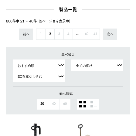
製品一覧
806件中 21〜 40件（2ページ⽬を表⽰中）
前へ
次へ
1
2
3
4
...
40
41
並べ替え
表示形式
20
40
60