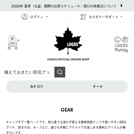
2026年 夏季（お盆）期間の出荷スケジュール／窓口の休業日について
ログイン
カスタマーサポート
0
LOGOS OFFICIAL
ONLINE SHOP
カテゴリ
テーマ
GEAR
キャンプギア一覧ページです。初心者でも迷わず使える簡単設営テントや扱いやすいBBQ
グリル、焚き火台、タープなど、誰でも手軽にアウトドアを楽しめる便利なアイテムが勢
ぞろいです。