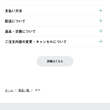
支払い方法
以下のいずれかの方法でお支払いいただけます。
配送について
・クレジットカード決済
【発送スケジュール】
・コンビニ決済
返品・交換について
ご注文・ご入金完了より2営業日以内に商品を発送いたします。
・Pay-easy決済
※お客様都合の場合
土日祝の発送はございませんので、木曜日以降のご注文は週明け
ご注文内容の変更・キャンセルについて
の発送となる場合がございます。
ご注文完了後、変更・キャンセルの個別のご対応はお受けできま
【返品】
※予約販売・長期連休期間中のご注文は除く（別途スケジュール
せん。
商品到着後7日以内にご連絡ください。
をご案内いたします。）
LOGOS FAMILY会員の方は、会員マイページ内 購入履歴画面に
お客様都合の返品にかかる送料は、お客様ご負担とさせていただ
詳細はこちら
『注文をキャンセルする』ボタンが表示されている場合のみ、発
きます。
【配送時間指定】
送手配前のためサイト上よりご注文キャンセルが可能です。
ご注文の際、ご注文内容確認画面にて配送時間指定が可能です。
【交換】
配送時間指定がない場合は、最短でのお届けとなります。
システム上、商品の交換（同一商品のカラー・サイズ交換を含
む）は受け付けておりません。
【配送業者】
ホーム
製品一覧
ギア
一度お手元の商品を返品いただき、ご希望商品を再注文してくだ
佐川急便にて配送されます。
さい。