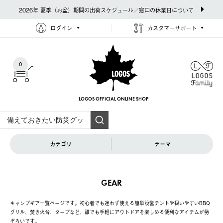
2026年 夏季（お盆）期間の出荷スケジュール／窓口の休業日について
ログイン
カスタマーサポート
0
LOGOS OFFICIAL
ONLINE SHOP
カテゴリ
テーマ
GEAR
キャンプギア一覧ページです。初心者でも迷わず使える簡単設営テントや扱いやすいBBQ
グリル、焚き火台、タープなど、誰でも手軽にアウトドアを楽しめる便利なアイテムが勢
ぞろいです。