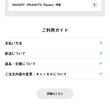
SNOOPY（PEANUTS 75years）特集
ご利用ガイド
支払い方法
以下のいずれかの方法でお支払いいただけます。
配送について
・クレジットカード決済
【発送スケジュール】
・コンビニ決済
返品・交換について
ご注文・ご入金完了より2営業日以内に商品を発送いたします。
・Pay-easy決済
※お客様都合の場合
土日祝の発送はございませんので、木曜日以降のご注文は週明け
ご注文内容の変更・キャンセルについて
の発送となる場合がございます。
ご注文完了後、変更・キャンセルの個別のご対応はお受けできま
【返品】
※予約販売・長期連休期間中のご注文は除く（別途スケジュール
せん。
商品到着後7日以内にご連絡ください。
をご案内いたします。）
LOGOS FAMILY会員の方は、会員マイページ内 購入履歴画面に
お客様都合の返品にかかる送料は、お客様ご負担とさせていただ
詳細はこちら
『注文をキャンセルする』ボタンが表示されている場合のみ、発
きます。
【配送時間指定】
送手配前のためサイト上よりご注文キャンセルが可能です。
ご注文の際、ご注文内容確認画面にて配送時間指定が可能です。
【交換】
配送時間指定がない場合は、最短でのお届けとなります。