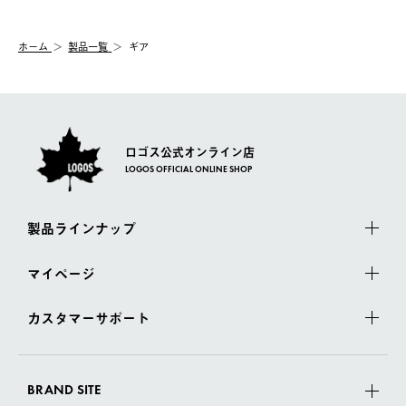
システム上、商品の交換（同一商品のカラー・サイズ交換を含
む）は受け付けておりません。
【配送業者】
ホーム
製品一覧
ギア
一度お手元の商品を返品いただき、ご希望商品を再注文してくだ
佐川急便にて配送されます。
さい。
ロゴス公式オンライン店
LOGOS OFFICIAL ONLINE SHOP
製品ラインナップ
マイページ
カスタマーサポート
BRAND SITE