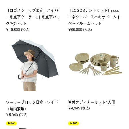
【ロゴスショップ限定】ハイパ
【LOGOSテントセット】neos
ー氷点下クーラーL＋氷点下パッ
コネクトベースヘキサドーム＋
ク2枚セット
ベッドルームセット
￥15,800 (税込)
￥69,800 (税込)
ソーラーブロック日傘・ワイド
箸付きディナーセット4人用
￥4,345 (税込)
（晴雨兼用）
￥5,940 (税込)
NEW
NEW