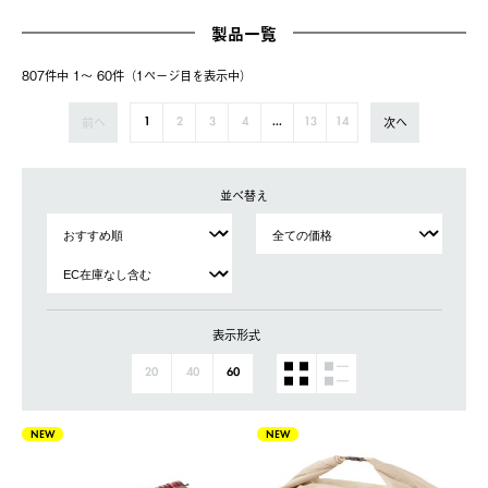
製品一覧
807件中 1〜 60件（1ページ⽬を表⽰中）
前へ
次へ
1
2
3
4
...
13
14
並べ替え
表示形式
20
40
60
NEW
NEW