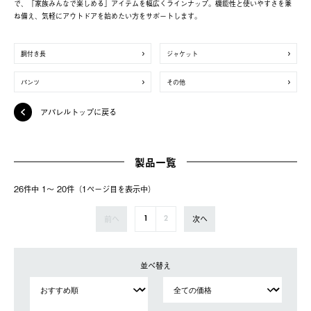
で、「家族みんなで楽しめる」アイテムを幅広くラインナップ。機能性と使いやすさを兼
ね備え、気軽にアウトドアを始めたい方をサポートします。
胴付き長
ジャケット
パンツ
その他
アパレルトップに戻る
製品一覧
26件中 1〜 20件（1ページ⽬を表⽰中）
前へ
次へ
1
2
並べ替え