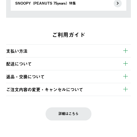
SNOOPY（PEANUTS 75years）特集
ご利用ガイド
支払い方法
以下のいずれかの方法でお支払いいただけます。
配送について
・クレジットカード決済
【発送スケジュール】
・コンビニ決済
返品・交換について
ご注文・ご入金完了より2営業日以内に商品を発送いたします。
・Pay-easy決済
※お客様都合の場合
土日祝の発送はございませんので、木曜日以降のご注文は週明け
ご注文内容の変更・キャンセルについて
の発送となる場合がございます。
ご注文完了後、変更・キャンセルの個別のご対応はお受けできま
【返品】
※予約販売・長期連休期間中のご注文は除く（別途スケジュール
せん。
商品到着後7日以内にご連絡ください。
をご案内いたします。）
LOGOS FAMILY会員の方は、会員マイページ内 購入履歴画面に
お客様都合の返品にかかる送料は、お客様ご負担とさせていただ
詳細はこちら
『注文をキャンセルする』ボタンが表示されている場合のみ、発
きます。
【配送時間指定】
送手配前のためサイト上よりご注文キャンセルが可能です。
ご注文の際、ご注文内容確認画面にて配送時間指定が可能です。
【交換】
配送時間指定がない場合は、最短でのお届けとなります。