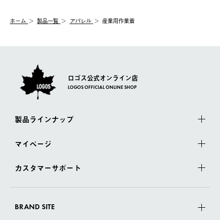
システム上、商品の交換（同一商品のカラー・サイズ交換を含
む）は受け付けておりません。
【配送業者】
ホーム
製品一覧
アパレル
産業用作業着
一度お手元の商品を返品いただき、ご希望商品を再注文してくだ
佐川急便にて配送されます。
さい。
ロゴス公式オンライン店
LOGOS OFFICIAL ONLINE SHOP
製品ラインナップ
マイページ
カスタマーサポート
BRAND SITE