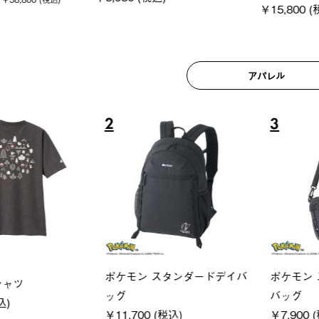
アパレル
6
7
ユニセックス
LOGOS
フーディ
LOGOS by LIPNER リゲイン
SACK
税込)
テック ボディリカバリーショ