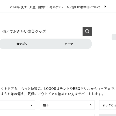
2026年 夏季（お盆）期間の出荷スケジュール／窓口の休業日について
カテゴリ
テーマ
ウトドアも、もっと快適に。LOGOSはテントやBBQグリルからウェアま
やすさを兼ね備え、気軽にアウトドアを始めたい方をサポートします。
帽子
ネックウ