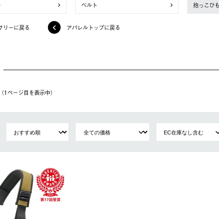
ー
ベルト
抱っこひ
サリーに戻る
アパレルトップに戻る
件（1ページ⽬を表⽰中）