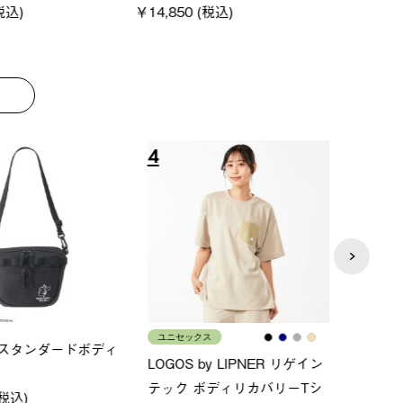
￥12,
8
9
メンズ
レディ
×FOOTMARK RAKU
クールタッチリラックスＴシ
ＵＶ
ャツ
ィ