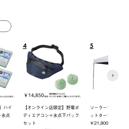
8
9
ーシック スペースベ
Q-TOP ソーラーサンドブロッ
ソーラ
クタゴン-BJ
クサンシェード-BF
ットタ
00 (税込)
￥16,800 (税込)
￥18,