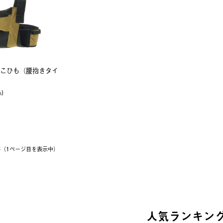
抱っこひも（腰抱きタイ
込)
1件（1ページ⽬を表⽰中）
人気ランキン