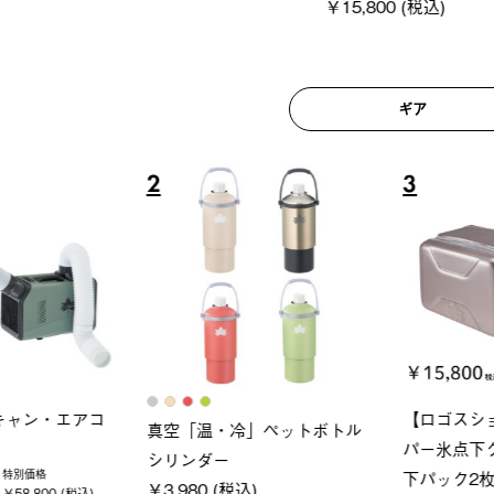
ギア
6
7
ロック 風抜きQセ
グランベーシック スペースベ
Q-TO
250-BG
ース・オクタゴン-BJ
クサンシ
(税込)
￥209,000 (税込)
￥16,80