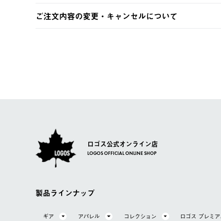
土日祝の発送はございませんので、木曜日以降のご注文は
※お客様都合の場合
ご注文内容の変更・キャンセルについて
※予約販売・長期連休期間中のご注文は除く（別途スケジ
【返品】
ご注文完了後、変更・キャンセルの個別のご対応はお受け
【配送時間指定】
商品到着後7日以内にご連絡ください。
LOGOS FAMILY会員の方は、会員マイページ内 購
ご注文の際、ご注文内容確認画面にて配送時間指定が可能
お客様都合の返品にかかる送料は、お客様ご負担とさせて
【配送業者】
【交換】
佐川急便にて配送されます。
システム上、商品の交換（同一商品のカラー・サイズ交換
一度お手元の商品を返品いただき、ご希望商品を再注文し
ロゴス公式オンライン店
LOGOS OFFICIAL ONLINE SHOP
製品ラインナップ
ギア
アパレル
コレクション
ロゴス プレミ