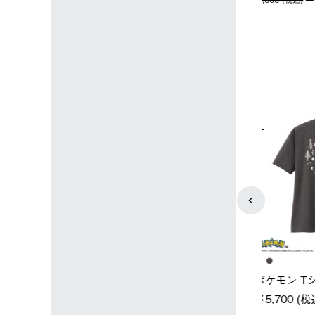
込)
￥14,850 (税込)
4
5
ユニセックス
レディース
タンダードボディ
LOGOS by LIPNER リゲイン
ノーメイク
テック ボディリカバリーTシ
￥5,940 (
)