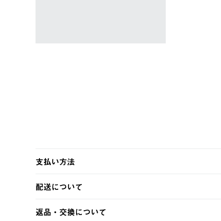
ャツ #35503
￥5,940 (税込)
支払い方法
以下のいずれかの方法でお支払いいただけます。
配送について
・クレジットカード決済
・コンビニ決済
【発送スケジュール】
返品・交換について
・Pay-easy決済
ご注文・ご入金完了より2営業日以内に商品を発送いたしま