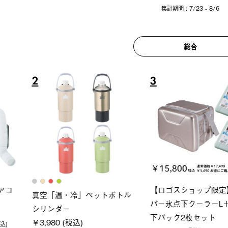
集計期間 : 7/23 - 8/6
総合
6
7
ロック 風抜きQセ
グランベ
ポケモン Tシャツ
250-BG
ース・オ
￥5,700 (税込)
(税込)
￥209,0