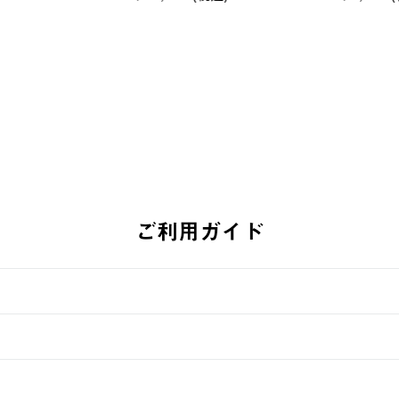
￥21,78
ーツ #35504
￥5,940 (税込)
ご利用ガイド
す。