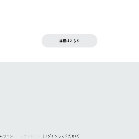
週明けの発送となる場合がございます。
ュールをご案内いたします。）
できません。
入履歴画面に『注文をキャンセルする』ボタンが表示されている場合のみ、
です。配送時間指定がない場合は、最短でのお届けとなります。
いただきます。
詳細はこちら
を含む）は受け付けておりません。
てください。
アムライン
アウトレット
（ログインしてください）