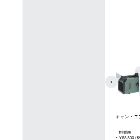
4
5
ップ限定】ハイ
【オンライン店限定】野電ボ
ソーラーブ
ーラーL＋氷点
ディエアコン＋氷点下パック
ットタープ 
セット
セット
￥21,800 