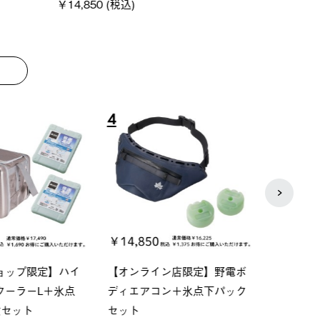
8
9
P ソーラーサンドブロッ
ソーラーブロック 風抜きQセ
【ロ
ェード-BF
ットタープ 200-BG
パー
0 (税込)
￥18,800 (税込)
下パ