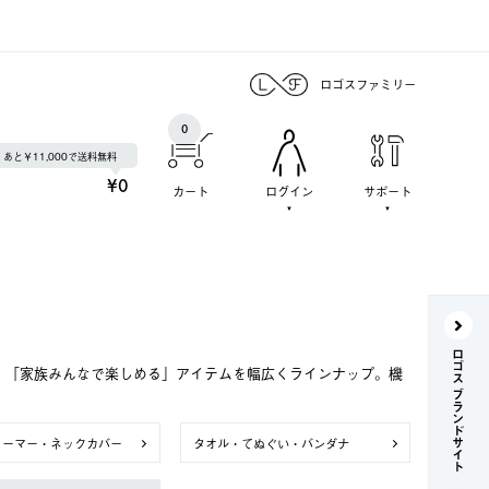
ロゴスファミリー
0
あと￥11,000で送料無料
¥0
カート
ログイン
サポート
ロゴス ブランドサイト
で、「家族みんなで楽しめる」アイテムを幅広くラインナップ。機
ォーマー・ネックカバー
タオル・てぬぐい・バンダナ