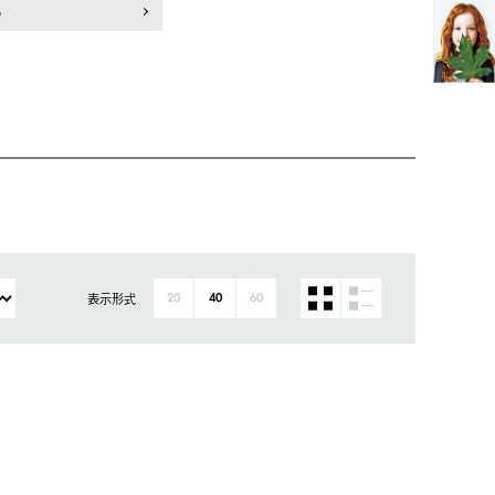
も
表示形式
20
40
60