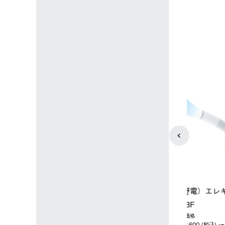
込)
￥14,850 (税込)
4
5
ップ限定】ハイ
【オンライン店限定】野電ボ
ソーラーブ
ーラーL＋氷点
ディエアコン＋氷点下パック
ットタープ 
セット
セット
￥21,800 