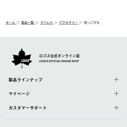
送手配前のためサイト上よりご注文キャンセルが可能です。
ご注文の際、ご注文内容確認画面にて配送時間指定が可能です。
【交換】
配送時間指定がない場合は、最短でのお届けとなります。
システム上、商品の交換（同一商品のカラー・サイズ交換を含
む）は受け付けておりません。
【配送業者】
ホーム
製品一覧
アパレル
アクセサリー
抱っこひも
一度お手元の商品を返品いただき、ご希望商品を再注文してくだ
佐川急便にて配送されます。
さい。
ロゴス公式オンライン店
LOGOS OFFICIAL ONLINE SHOP
製品ラインナップ
マイページ
カスタマーサポート