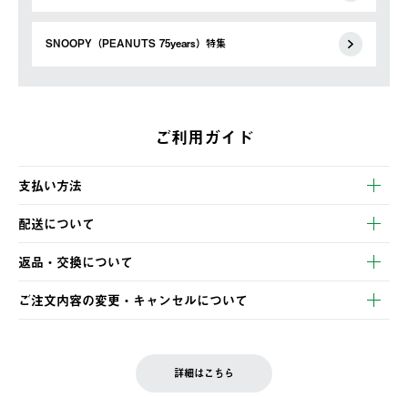
SNOOPY（PEANUTS 75years）特集
ご利用ガイド
支払い方法
以下のいずれかの方法でお支払いいただけます。
配送について
・クレジットカード決済
【発送スケジュール】
・コンビニ決済
返品・交換について
ご注文・ご入金完了より2営業日以内に商品を発送いたします。
・Pay-easy決済
※お客様都合の場合
土日祝の発送はございませんので、木曜日以降のご注文は週明け
ご注文内容の変更・キャンセルについて
の発送となる場合がございます。
ご注文完了後、変更・キャンセルの個別のご対応はお受けできま
【返品】
※予約販売・長期連休期間中のご注文は除く（別途スケジュール
せん。
商品到着後7日以内にご連絡ください。
をご案内いたします。）
LOGOS FAMILY会員の方は、会員マイページ内 購入履歴画面に
お客様都合の返品にかかる送料は、お客様ご負担とさせていただ
詳細はこちら
『注文をキャンセルする』ボタンが表示されている場合のみ、発
きます。
【配送時間指定】