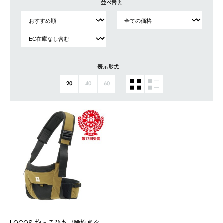
並べ替え
表示形式
20
40
60
LOGOS 抱っこひも（腰抱きタ