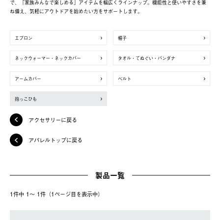
で、「家族みんなで楽しめる」アイテムを幅広くラインナップ。機能性と使いやすさを兼
ね備え、気軽にアウトドアを始めたい方をサポートします。
エプロン
帽子
ネックウォーマー・ネックカバー
タオル・てぬぐい・バンダナ
アームカバー
ベルト
抱っこひも
アクセサリーに戻る
アパレルトップに戻る
製品一覧
1件中 1〜 1件（1ページ⽬を表⽰中）