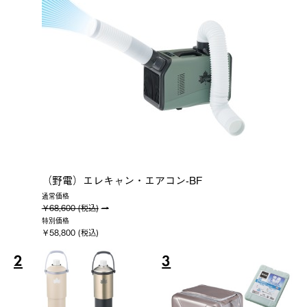
（野電）エレキャン・エアコン-BF
通常価格
￥68,600 (税込)
特別価格
￥58,800 (税込)
2
3