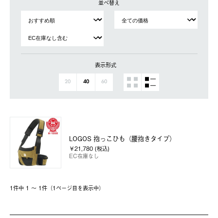
並べ替え
表示形式
20
40
60
LOGOS 抱っこひも（腰抱きタイプ）
￥21,780 (税込)
EC在庫なし
1件中 1 〜 1件（1ページ⽬を表⽰中）