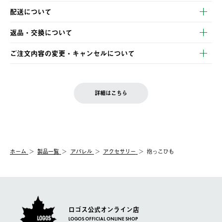
以下のいずれかの方法でお支払いいただけます。
配送について
・クレジットカード決済
【発送スケジュール】
・コンビニ決済
返品・交換について
ご注文・ご入金完了より2営業日以内に商品を発送いたします。
・Pay-easy決済
※お客様都合の場合
土日祝の発送はございませんので、木曜日以降のご注文は週明け
ご注文内容の変更・キャンセルについて
の発送となる場合がございます。
ご注文完了後、変更・キャンセルの個別のご対応はお受けできま
【返品】
※予約販売・長期連休期間中のご注文は除く（別途スケジュール
せん。
商品到着後7日以内にご連絡ください。
をご案内いたします。）
LOGOS FAMILY会員の方は、会員マイページ内 購入履歴画面に
お客様都合の返品にかかる送料は、お客様ご負担とさせていただ
詳細はこちら
『注文をキャンセルする』ボタンが表示されている場合のみ、発
きます。
【配送時間指定】
送手配前のためサイト上よりご注文キャンセルが可能です。
ご注文の際、ご注文内容確認画面にて配送時間指定が可能です。
【交換】
配送時間指定がない場合は、最短でのお届けとなります。
システム上、商品の交換（同一商品のカラー・サイズ交換を含
む）は受け付けておりません。
【配送業者】
ホーム
製品一覧
アパレル
アクセサリー
抱っこひも
一度お手元の商品を返品いただき、ご希望商品を再注文してくだ
佐川急便にて配送されます。
さい。
ロゴス公式オンライン店
LOGOS OFFICIAL ONLINE SHOP