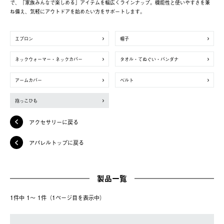
で、「家族みんなで楽しめる」アイテムを幅広くラインナップ。機能性と使いやすさを兼
ね備え、気軽にアウトドアを始めたい方をサポートします。
エプロン
帽子
ネックウォーマー・ネックカバー
タオル・てぬぐい・バンダナ
アームカバー
ベルト
抱っこひも
アクセサリーに戻る
アパレルトップに戻る
製品一覧
1件中 1〜 1件（1ページ⽬を表⽰中）