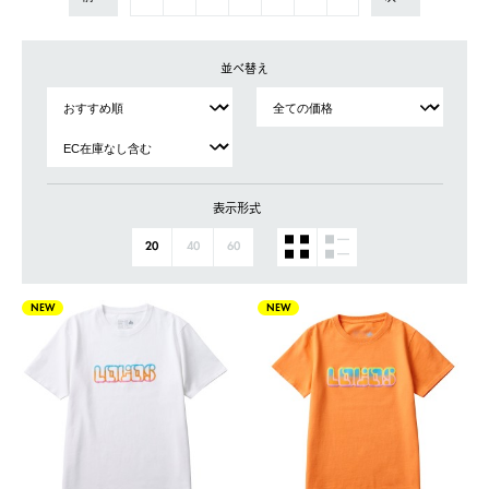
並べ替え
表示形式
20
40
60
NEW
NEW