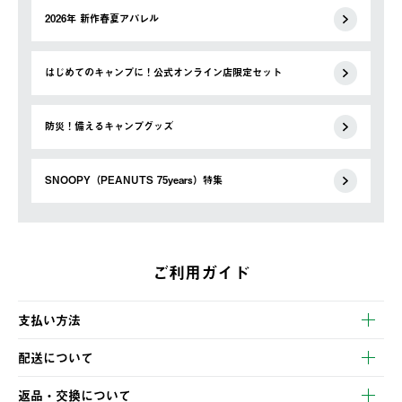
2026年 新作春夏アパレル
はじめてのキャンプに！公式オンライン店限定セット
防災！備えるキャンプグッズ
SNOOPY（PEANUTS 75years）特集
ご利用ガイド
支払い方法
以下のいずれかの方法でお支払いいただけます。
配送について
・クレジットカード決済
【発送スケジュール】
・コンビニ決済
返品・交換について