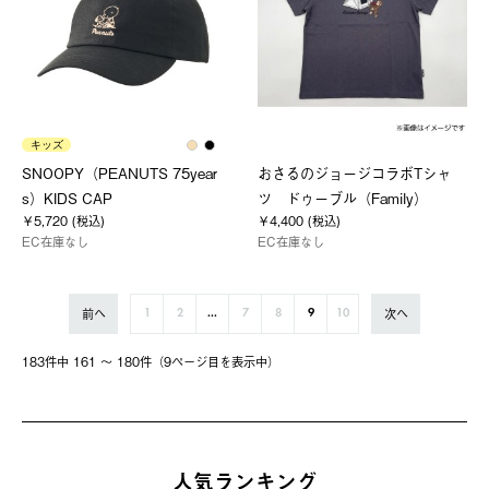
キッズ
SNOOPY（PEANUTS 75year
おさるのジョージコラボTシャ
s）KIDS CAP
ツ ドゥーブル（Family）
￥5,720 (税込)
￥4,400 (税込)
EC在庫なし
EC在庫なし
前へ
次へ
1
2
...
7
8
9
10
183件中 161 〜 180件（9ページ⽬を表⽰中）
人気ランキング