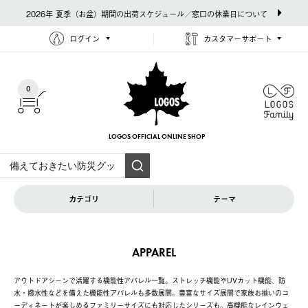
2026年 夏季（お盆）期間の出荷スケジュール／窓口の休業日について
ログイン
カスタマーサポート
0
LOGOS OFFICIAL
ONLINE SHOP
カテゴリ
テーマ
APPAREL
アウトドアシーンで活躍する機能性アパレル一覧。ストレッチ機能やUVカット機能、防
水・撥水性などを備えた機能性アパレルも多数展開。豊富なサイズ展開で家族お揃いのコ
ーディネートが楽しめるファミリーサイズにも対応したシリーズも。高機能なレインウェ