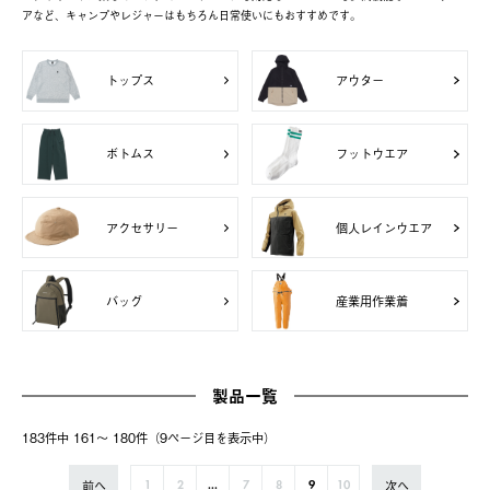
アなど、キャンプやレジャーはもちろん日常使いにもおすすめです。
トップス
アウター
ボトムス
フットウエア
アクセサリー
個人レインウエア
バッグ
産業用作業着
製品一覧
183件中 161〜 180件（9ページ⽬を表⽰中）
前へ
次へ
1
2
...
7
8
9
10