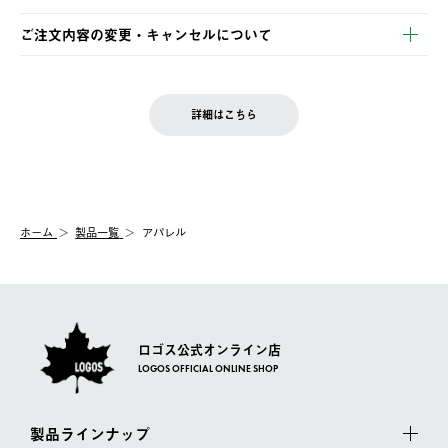
ご注文・ご入金完了より2営業日以内に商品を発送いたします。
・Pay-easy決済
※お客様都合の場合
土日祝の発送はございませんので、木曜日以降のご注文は週明け
ご注文内容の変更・キャンセルについて
の発送となる場合がございます。
ご注文完了後、変更・キャンセルの個別のご対応はお受けできま
【返品】
※予約販売・長期連休期間中のご注文は除く（別途スケジュール
せん。
商品到着後7日以内にご連絡ください。
をご案内いたします。）
LOGOS FAMILY会員の方は、会員マイページ内 購入履歴画面に
お客様都合の返品にかかる送料は、お客様ご負担とさせていただ
詳細はこちら
『注文をキャンセルする』ボタンが表示されている場合のみ、発
きます。
【配送時間指定】
送手配前のためサイト上よりご注文キャンセルが可能です。
ご注文の際、ご注文内容確認画面にて配送時間指定が可能です。
【交換】
配送時間指定がない場合は、最短でのお届けとなります。
システム上、商品の交換（同一商品のカラー・サイズ交換を含
む）は受け付けておりません。
【配送業者】
ホーム
製品一覧
アパレル
一度お手元の商品を返品いただき、ご希望商品を再注文してくだ
佐川急便にて配送されます。
さい。
ロゴス公式オンライン店
LOGOS OFFICIAL ONLINE SHOP
製品ラインナップ