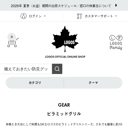
2026年 夏季（お盆）期間の出荷スケジュール／窓口の休業日について
ログイン
カスタマーサポート
0
LOGOS OFFICIAL
ONLINE SHOP
カテゴリ
テーマ
GEAR
ピラミッドグリル
本格たき火台にして料理もOKなロゴスのピラミッドグリルシリーズ。だれでも簡単に約10