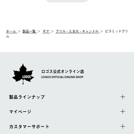
『注文をキャンセルする』ボタンが表示されている場合のみ、発
きます。
【配送時間指定】
送手配前のためサイト上よりご注文キャンセルが可能です。
ご注文の際、ご注文内容確認画面にて配送時間指定が可能です。
【交換】
配送時間指定がない場合は、最短でのお届けとなります。
システム上、商品の交換（同一商品のカラー・サイズ交換を含
む）は受け付けておりません。
【配送業者】
ホーム
製品一覧
ギア
グリル・たき火・キャンドル
ピラミッドグリ
一度お手元の商品を返品いただき、ご希望商品を再注文してくだ
佐川急便にて配送されます。
ル
さい。
ロゴス公式オンライン店
LOGOS OFFICIAL ONLINE SHOP
製品ラインナップ
マイページ
カスタマーサポート