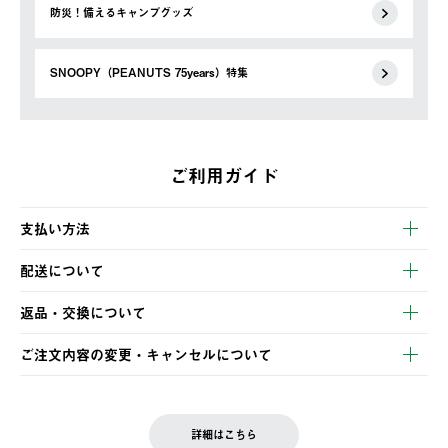
防災！備えるキャンプグッズ
SNOOPY（PEANUTS 75years）特集
ご利用ガイド
支払い方法
以下のいずれかの方法でお支払いいただけます。
配送について
・クレジットカード決済
【発送スケジュール】
・コンビニ決済
返品・交換について
ご注文・ご入金完了より2営業日以内に商品を発送いたします。
・Pay-easy決済
※お客様都合の場合
土日祝の発送はございませんので、木曜日以降のご注文は週明け
ご注文内容の変更・キャンセルについて
の発送となる場合がございます。
ご注文完了後、変更・キャンセルの個別のご対応はお受けできま
【返品】
※予約販売・長期連休期間中のご注文は除く（別途スケジュール
せん。
商品到着後7日以内にご連絡ください。
をご案内いたします。）
LOGOS FAMILY会員の方は、会員マイページ内 購入履歴画面に
お客様都合の返品にかかる送料は、お客様ご負担とさせていただ
詳細はこちら