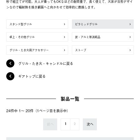
秒で組立てが可能。大人が乗ってもOKなほどの耐荷重で、長く使えて、火床が台形デザイ
ンなので輻射熱を焼き網面へと向かわせて効率的に燃焼します。
スタンド型グリル
ピラミッドグリル
卓上・その他グリル
炭・アルミ等消耗品
グリル・たき火用アクセサリー
ストーブ
グリル・たき火・キャンドルに戻る
ギアトップに戻る
製品一覧
24件中 1〜 20件（1ページ⽬を表⽰中）
前へ
次へ
1
2