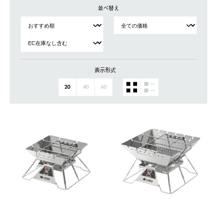
並べ替え
表示形式
20
40
60