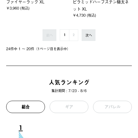
ファイヤーラック XL
ピラミッドハーフステン極太ネ
￥3,960 (税込)
ット XL
￥4,730 (税込)
前へ
次へ
1
2
24件中 1 〜 20件（1ページ⽬を表⽰中）
人気ランキング
集計期間 : 7/23 - 8/6
総合
ギア
アパレル
1