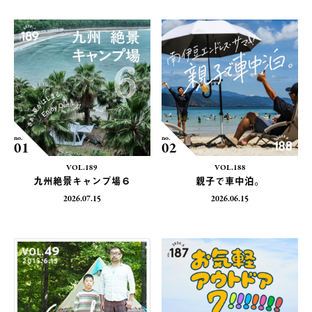
no.
no.
01
02
VOL.189
VOL.188
九州絶景キャンプ場６
親子で車中泊。
2026.07.15
2026.06.15