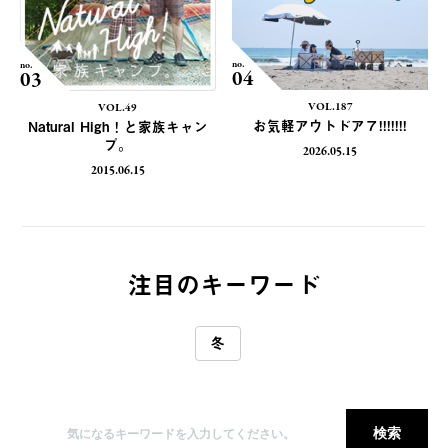
no.
no.
04
03
VOL.187
VOL.49
お気軽アウトドア７!!!!!!!
Natural High！と家族キャン
プ。
2026.05.15
2015.06.15
注目のキーワード
冬