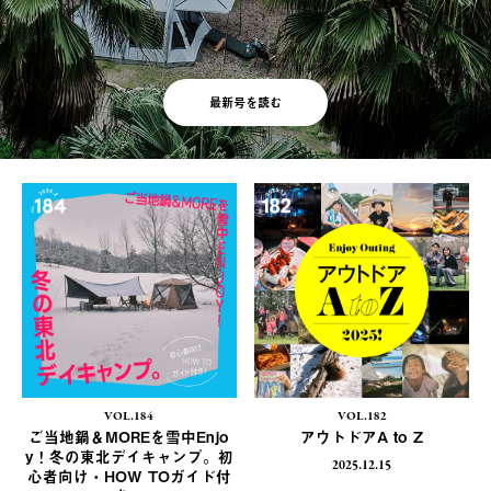
最新号を読む
VOL.184
VOL.182
ご当地鍋＆MOREを雪中Enjo
アウトドアA to Z
y！冬の東北デイキャンプ。初
2025.12.15
心者向け・HOW TOガイド付