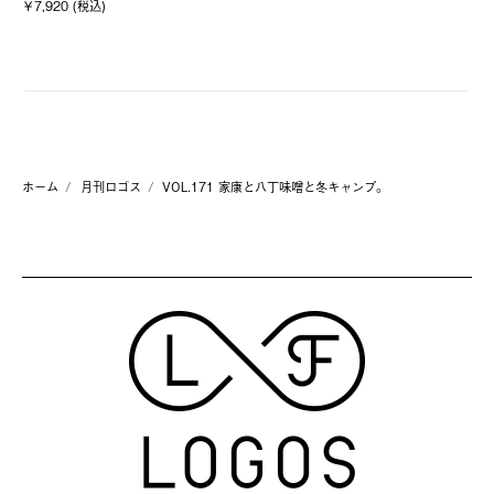
￥7,920 (税込)
￥1
ホーム
月刊ロゴス
VOL.171 家康と八丁味噌と冬キャンプ。