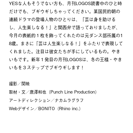
YESな人もそうでない方も、月刊LOGOS読書中のひと時
だけでも、ブギウギしちゃってください。某国民的朝の
連続ドラマの登場人物のひとりは、「芸は身を助ける
し、人生楽しなる！」と関西弁で語っておりましたが、
今月の表紙的１枚を飾ってくれたのは元ダンス部所属の1
8歳。まさに「芸は人生楽しなる！」をふたりで表現して
くれました。注目は彼女たちが手にしているもの。やき
いもです。新年１発目の月刊LOGOSは、冬の王様・やき
いもを３ステップでブギウギします！
撮影／関暁
取材・文／唐澤和也（Punch Line Production）
アートディレクション／ナカムラグラフ
Webデザイン／BONITO（Rhino inc.）