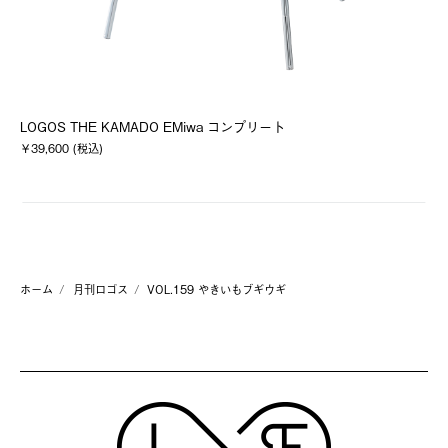
LOGOS THE KAMADO EMiwa コンプリート
L
￥39,600 (税込)
￥1
ホーム
月刊ロゴス
VOL.159 やきいもブギウギ