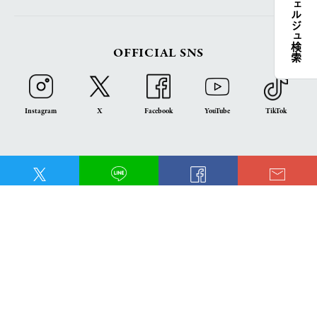
コンシェルジュ検索
OFFICIAL SNS
Instagram
X
Facebook
YouTube
TikTok
LOGOS FAMILY APP
Share
Share
iOS
Android
English