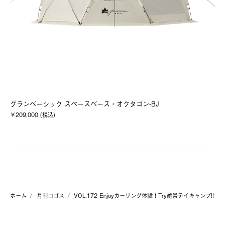
グランベーシック スペースベース・オクタゴン-BJ
L
￥209,000 (税込)
￥1
ホーム
月刊ロゴス
VOL.172 Enjoyカーリング体験！Try絶景デイキャンプ!!