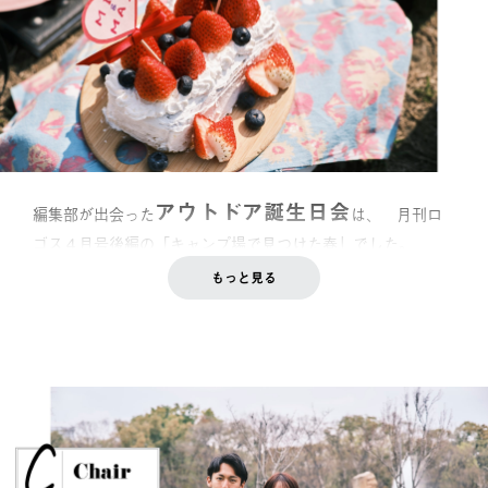
アウトドア誕生日会
編集部が出会った
は、 月刊ロ
ゴス４月号後編の「
キャンプ場で見つけた春
」でした。
もっと見る