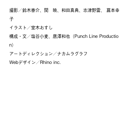
撮影／鈴木泰介、関 暁、和田真典、志津野雷、 菖本幸
子
イラスト／室木おすし
構成・文／塩谷小麦、唐澤和也（Punch Line Productio
n）
アートディレクション／ナカムラグラフ
Webデザイン／Rhino inc.