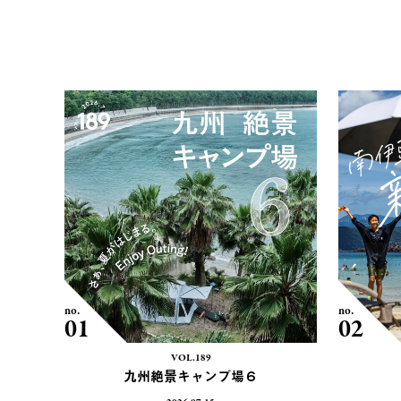
no.
no.
01
02
VOL.189
九州絶景キャンプ場６