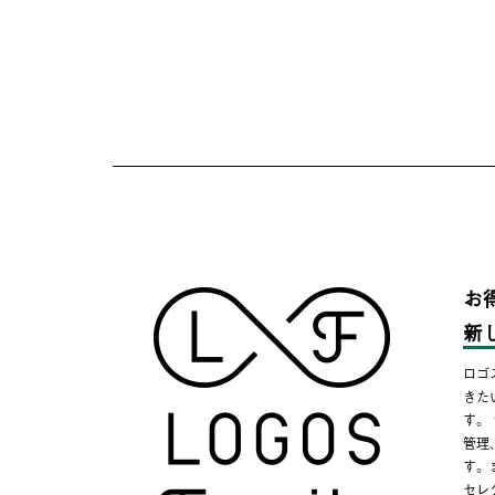
お
新
ロゴ
きた
す。
管理
す。
セレ