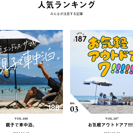
人気ランキング
みんなが注目する記事
no.
03
VOL.188
VOL.187
親子で車中泊。
お気軽アウトドア７!!!!!