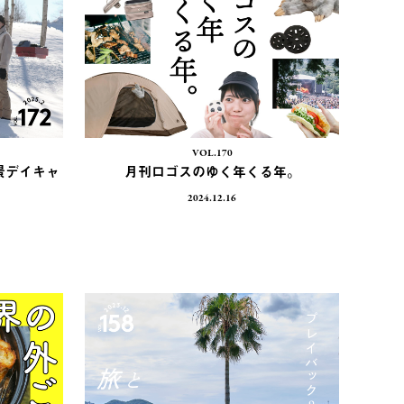
VOL.170
絶景デイキャ
月刊ロゴスのゆく年くる年。
2024.12.16