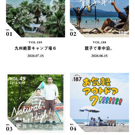
no.
no.
01
02
VOL.189
VOL.188
九州絶景キャンプ場６
親子で車中泊。
2026.07.15
2026.06.15
no.
no.
04
03