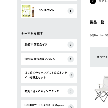
ギアト
COLLECTION
製品一覧
テーマから探す
86件中 1〜 
2027年 新製品ギア
並べ替え
2026年 新作春夏アパレル
はじめてのキャンプに！公式オンラ
イン店限定セット
防災！備えるキャンプグッズ
SNOOPY（PEANUTS 75years）