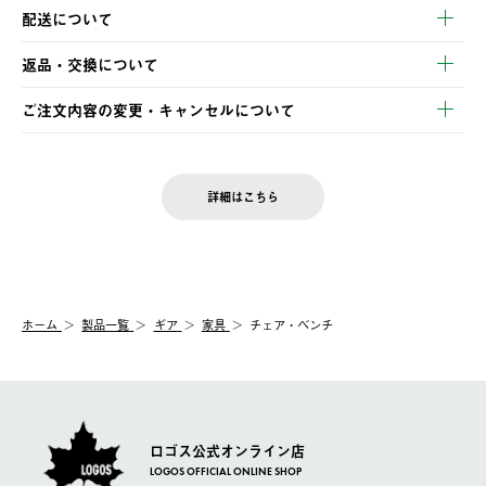
以下のいずれかの方法でお支払いいただけます。
配送について
・クレジットカード決済
【発送スケジュール】
・コンビニ決済
返品・交換について
ご注文・ご入金完了より2営業日以内に商品を発送いたします。
・Pay-easy決済
※お客様都合の場合
土日祝の発送はございませんので、木曜日以降のご注文は週明け
ご注文内容の変更・キャンセルについて
の発送となる場合がございます。
ご注文完了後、変更・キャンセルの個別のご対応はお受けできま
【返品】
※予約販売・長期連休期間中のご注文は除く（別途スケジュール
せん。
商品到着後7日以内にご連絡ください。
をご案内いたします。）
LOGOS FAMILY会員の方は、会員マイページ内 購入履歴画面に
お客様都合の返品にかかる送料は、お客様ご負担とさせていただ
詳細はこちら
『注文をキャンセルする』ボタンが表示されている場合のみ、発
きます。
【配送時間指定】
送手配前のためサイト上よりご注文キャンセルが可能です。
ご注文の際、ご注文内容確認画面にて配送時間指定が可能です。
【交換】
配送時間指定がない場合は、最短でのお届けとなります。
システム上、商品の交換（同一商品のカラー・サイズ交換を含
む）は受け付けておりません。
【配送業者】
ホーム
製品一覧
ギア
家具
チェア・ベンチ
一度お手元の商品を返品いただき、ご希望商品を再注文してくだ
佐川急便にて配送されます。
さい。
ロゴス公式オンライン店
LOGOS OFFICIAL ONLINE SHOP