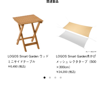
関連製品
ド
LOGOS Smart Garden ウッド
LOGOS Smart Garden木かげ
ミニサイドテーブル
メッシュ レクタタープ（500
￥6,490 (税込)
×300cm）
￥24,200 (税込)