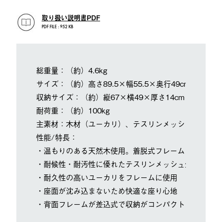
取り扱い説明書PDF
PDF FILE : 952 KB
総重量：（約）4.6kg
サイズ：（約）高さ89.5×幅55.5×奥行49cm（座高46
収納サイズ：（約）縦67×横49×厚さ14cm
耐荷重：（約）100kg
主素材：木材（ユーカリ）、テスリンメッシュ
性能/特長：
・温もりのある天然木使用。着脱式フレームでコンパク
・耐候性・耐汚性に優れたテスリンメッシュ生地使用
・耐久性の高いユーカリをフレームに使用
・座面が沈み込まないため快適な座り心地
・背面フレームが差込式で収納がコンパクト