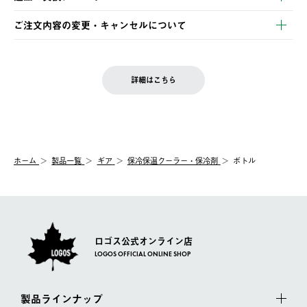
ご注文・ご入金完了より2営業日以内に商品を発送いたします。
・Pay-easy決済
※お客様都合の場合
土日祝の発送はございませんので、木曜日以降のご注文は週明け
ご注文内容の変更・キャンセルについて
の発送となる場合がございます。
ご注文完了後、変更・キャンセルの個別のご対応はお受けできま
【返品】
※予約販売・長期連休期間中のご注文は除く（別途スケジュール
せん。
商品到着後7日以内にご連絡ください。
をご案内いたします。）
LOGOS FAMILY会員の方は、会員マイページ内 購入履歴画面に
お客様都合の返品にかかる送料は、お客様ご負担とさせていただ
詳細はこちら
『注文をキャンセルする』ボタンが表示されている場合のみ、発
きます。
【配送時間指定】
送手配前のためサイト上よりご注文キャンセルが可能です。
ご注文の際、ご注文内容確認画面にて配送時間指定が可能です。
【交換】
配送時間指定がない場合は、最短でのお届けとなります。
システム上、商品の交換（同一商品のカラー・サイズ交換を含
む）は受け付けておりません。
【配送業者】
ホーム
製品一覧
ギア
保冷保温クーラー・保冷剤
ボトル
一度お手元の商品を返品いただき、ご希望商品を再注文してくだ
佐川急便にて配送されます。
さい。
ロゴス公式オンライン店
LOGOS OFFICIAL ONLINE SHOP
製品ラインナップ