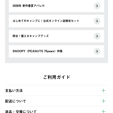
2026年 新作春夏アパレル
はじめてのキャンプに！公式オンライン店限定セット
防災！備えるキャンプグッズ
SNOOPY（PEANUTS 75years）特集
ご利用ガイド
支払い方法
以下のいずれかの方法でお支払いいただけます。
配送について
・クレジットカード決済
【発送スケジュール】
・コンビニ決済
返品・交換について