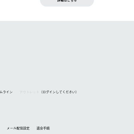
詳細はこちら
を含む）は受け付けておりません。
てください。
アムライン
アウトレット
（ログインしてください）
メール配信設定
退会⼿続