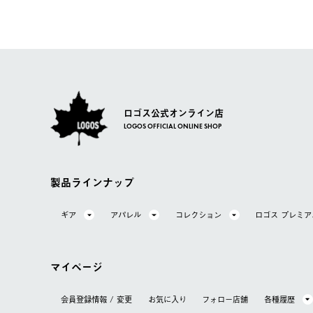
【配送業者】
【交換】
佐川急便にて配送されます。
システム上、商品の交換（同一商品のカラー・サイズ交換
一度お手元の商品を返品いただき、ご希望商品を再注文し
ロゴス公式オンライン店
LOGOS OFFICIAL ONLINE SHOP
製品ラインナップ
ギア
アパレル
コレクション
ロゴス プレミ
マイページ
会員登録情報 / 変更
お気に⼊り
フォロー店舗
各種履歴