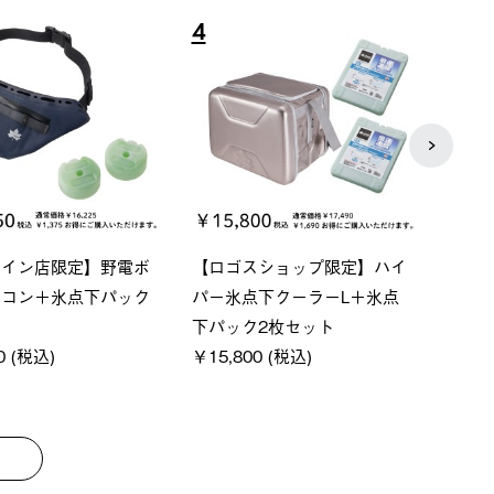
8
9
ベーシック スペースベ
Q-TOP ソーラーサンドブロッ
ポケ
オクタゴン-BJ
クサンシェード-BF
￥5,
000 (税込)
￥16,800 (税込)