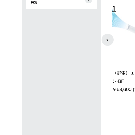
特集
4
5
ン店限定】野電ボ
【ロゴスショップ限定】ハイ
ソーラー
ン＋氷点下パック
パー氷点下クーラーL＋氷点
ットタープ
下パック2枚セット
￥21,800
(税込)
￥15,800 (税込)