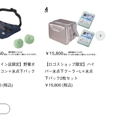
8
9
ベーシック スペースベ
Q-TOP ソーラーサンドブロッ
ne
オクタゴン-BJ
クサンシェード-BF
ン5
,000 (税込)
￥16,800 (税込)
￥1