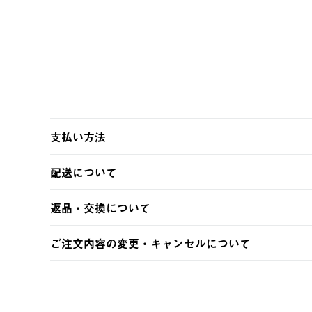
支払い方法
以下のいずれかの方法でお支払いいただけます。
配送について
・クレジットカード決済
・コンビニ決済
【発送スケジュール】
返品・交換について
・Pay-easy決済
ご注文・ご入金完了より2営業日以内に商品を発送いたしま
土日祝の発送はございませんので、木曜日以降のご注文は
※お客様都合の場合
ご注文内容の変更・キャンセルについて
※予約販売・長期連休期間中のご注文は除く（別途スケジ
【返品】
ご注文完了後、変更・キャンセルの個別のご対応はお受け
【配送時間指定】
商品到着後7日以内にご連絡ください。
LOGOS FAMILY会員の方は、会員マイページ内 購
ご注文の際、ご注文内容確認画面にて配送時間指定が可能
お客様都合の返品にかかる送料は、お客様ご負担とさせて