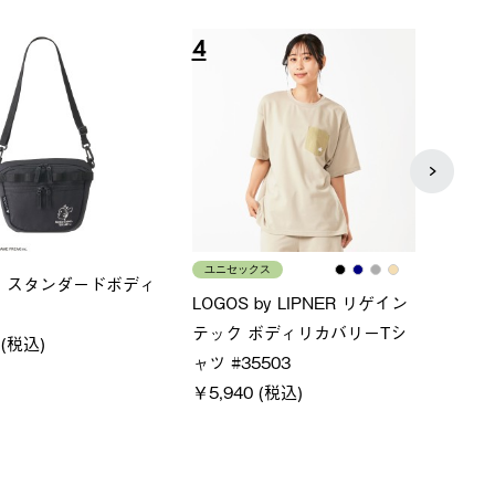
8
9
ィース
メンズ
LO
サムホールジップフーデ
クールタッチリラックスパン
SA
ツ
￥2
￥5,500 (税込)
格
特別価格
0 (税込)
￥4,000 (税込)