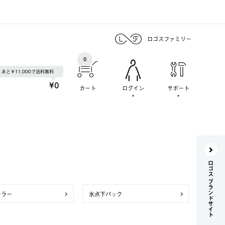
ロゴスファミリー
0
あと￥11,000で送料無料
¥0
カート
ログイン
サポート
ロゴス ブランドサイト
ーラー
氷点下パック