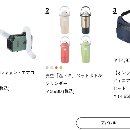
6
7
ブロック 風抜きQセ
ソーラーブロック 風抜きQセ
グラン
 250-BG
ットタープ 200-BG
ース・
0 (税込)
￥18,800 (税込)
￥209
アパレル