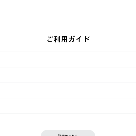
ご利用ガイド
す。
週明けの発送となる場合がございます。
ュールをご案内いたします。）
できません。
入履歴画面に『注文をキャンセルする』ボタンが表示されている場合のみ、
です。配送時間指定がない場合は、最短でのお届けとなります。
いただきます。