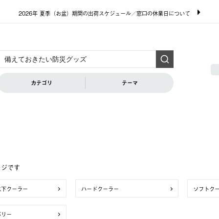
2026年 夏季（お盆）期間の出荷スケジュール／窓口の休業日について
カテゴリ
テーマ
ージです
点下クーラー
ハードクーラー
ソフトク
バリー