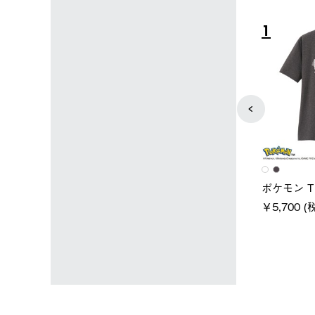
4
5
ユニセックス
レディー
スタンダードボディ
LOGOS by LIPNER リゲイン
ノーメ
テック ボディリカバリーTシ
￥5,940
税込)
ャツ #35503
￥5,940 (税込)