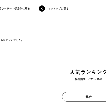
温クーラー・保冷剤に戻る
ギアトップに戻る
はありませんでした。
人気ランキン
集計期間 : 7/25 - 8/8
総合