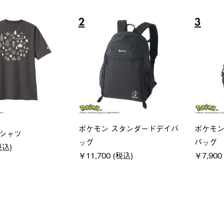
6
7
ス
ユニセックス
レデ
イクフーディ
LOGOS by LIPNER リゲイン
ＵＶ
 (税込)
テック ボディリカバリーショ
ィ
ーツ #35504
通常価
￥5,50
￥5,940 (税込)