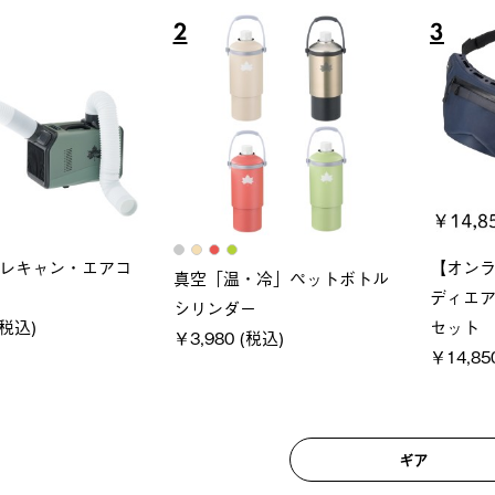
6
7
ブロック 風抜きQセ
ソーラーブロック 風抜きQセ
グラン
 250-BG
ットタープ 200-BG
ース・
 (税込)
￥18,800 (税込)
￥209,
ギア