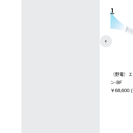
4
5
ン店限定】野電ボ
【ロゴスショップ限定】ハイ
ソーラー
ン＋氷点下パック
パー氷点下クーラーL＋氷点
ットタープ
下パック2枚セット
￥21,80
(税込)
￥15,800 (税込)