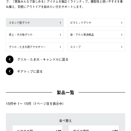
で、「家族みんなで楽しめる」アイテムを幅広くラインナップ。機能性と使いやすさを兼
ね備え、気軽にアウトドアを始めたい方をサポートします。
スタンド型グリル
ピラミッドグリル
卓上・その他グリル
炭・アルミ等消耗品
グリル・たき火用アクセサリー
ストーブ
グリル・たき火・キャンドルに戻る
ギアトップに戻る
製品一覧
15件中 1〜 15件（1ページ⽬を表⽰中）
並べ替え