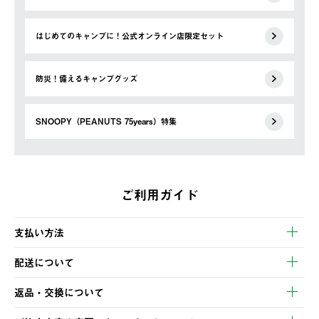
はじめてのキャンプに！公式オンライン店限定セット
防災！備えるキャンプグッズ
SNOOPY（PEANUTS 75years）特集
ご利用ガイド
支払い方法
以下のいずれかの方法でお支払いいただけます。
配送について
・クレジットカード決済
【発送スケジュール】
・コンビニ決済
返品・交換について
ご注文・ご入金完了より2営業日以内に商品を発送いたします。
・Pay-easy決済
※お客様都合の場合
土日祝の発送はございませんので、木曜日以降のご注文は週明け