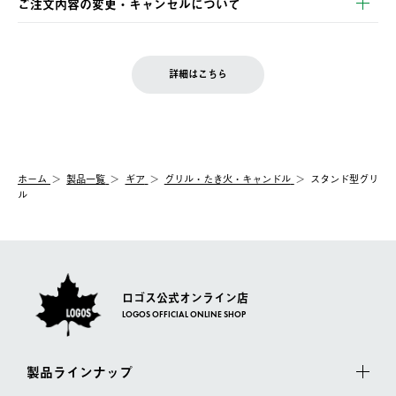
ご注文内容の変更・キャンセルについて
の発送となる場合がございます。
ご注文完了後、変更・キャンセルの個別のご対応はお受けできま
【返品】
※予約販売・長期連休期間中のご注文は除く（別途スケジュール
せん。
商品到着後7日以内にご連絡ください。
をご案内いたします。）
LOGOS FAMILY会員の方は、会員マイページ内 購入履歴画面に
お客様都合の返品にかかる送料は、お客様ご負担とさせていただ
詳細はこちら
『注文をキャンセルする』ボタンが表示されている場合のみ、発
きます。
【配送時間指定】
送手配前のためサイト上よりご注文キャンセルが可能です。
ご注文の際、ご注文内容確認画面にて配送時間指定が可能です。
【交換】
配送時間指定がない場合は、最短でのお届けとなります。
システム上、商品の交換（同一商品のカラー・サイズ交換を含
む）は受け付けておりません。
【配送業者】
ホーム
製品一覧
ギア
グリル・たき火・キャンドル
スタンド型グリ
一度お手元の商品を返品いただき、ご希望商品を再注文してくだ
佐川急便にて配送されます。
ル
さい。
ロゴス公式オンライン店
LOGOS OFFICIAL ONLINE SHOP
製品ラインナップ