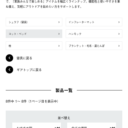
で、「家族みんなで楽しめる」アイテムを幅広くラインナップ。機能性と使いやすさを兼
ね備え、気軽にアウトドアを始めたい方をサポートします。
シュラフ（寝袋）
インフレーターマット
コット・ベッド
ハンモック
枕
ブランケット・毛布・湯たんぽ
寝具に戻る
ギアトップに戻る
製品一覧
8件中 1〜 8件（1ページ⽬を表⽰中）
並べ替え