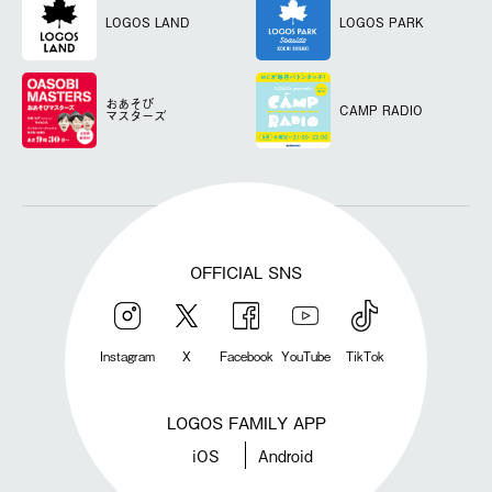
LOGOS LAND
LOGOS PARK
おあそび
CAMP RADIO
マスターズ
OFFICIAL SNS
Instagram
X
Facebook
YouTube
TikTok
LOGOS FAMILY APP
iOS
Android