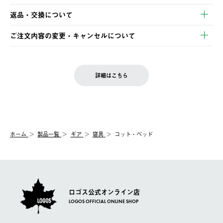
【発送スケジュール】
・コンビニ決済
返品・交換について
ご注文・ご入金完了より2営業日以内に商品を発送いたします。
・Pay-easy決済
※お客様都合の場合
土日祝の発送はございませんので、木曜日以降のご注文は週明け
ご注文内容の変更・キャンセルについて
の発送となる場合がございます。
ご注文完了後、変更・キャンセルの個別のご対応はお受けできま
【返品】
※予約販売・長期連休期間中のご注文は除く（別途スケジュール
せん。
商品到着後7日以内にご連絡ください。
をご案内いたします。）
LOGOS FAMILY会員の方は、会員マイページ内 購入履歴画面に
お客様都合の返品にかかる送料は、お客様ご負担とさせていただ
詳細はこちら
『注文をキャンセルする』ボタンが表示されている場合のみ、発
きます。
【配送時間指定】
送手配前のためサイト上よりご注文キャンセルが可能です。
ご注文の際、ご注文内容確認画面にて配送時間指定が可能です。
【交換】
配送時間指定がない場合は、最短でのお届けとなります。
システム上、商品の交換（同一商品のカラー・サイズ交換を含
む）は受け付けておりません。
【配送業者】
ホーム
製品一覧
ギア
寝具
コット・ベッド
一度お手元の商品を返品いただき、ご希望商品を再注文してくだ
佐川急便にて配送されます。
さい。
ロゴス公式オンライン店
LOGOS OFFICIAL ONLINE SHOP