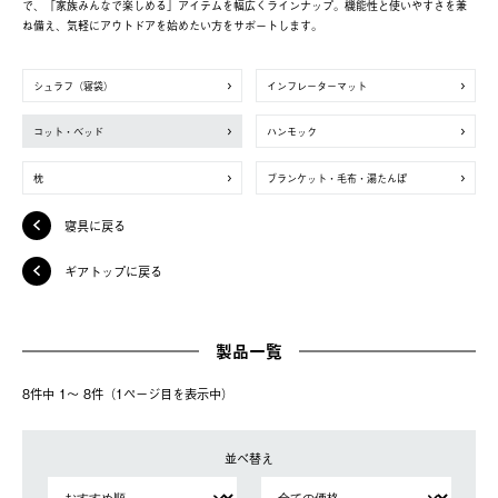
で、「家族みんなで楽しめる」アイテムを幅広くラインナップ。機能性と使いやすさを兼
ね備え、気軽にアウトドアを始めたい方をサポートします。
シュラフ（寝袋）
インフレーターマット
コット・ベッド
ハンモック
枕
ブランケット・毛布・湯たんぽ
寝具に戻る
ギアトップに戻る
製品一覧
8件中 1〜 8件（1ページ⽬を表⽰中）
並べ替え