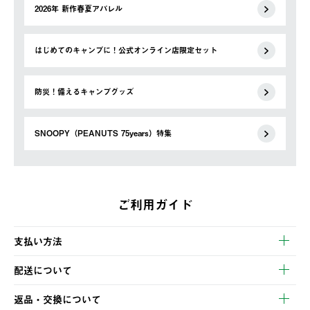
2026年 新作春夏アパレル
はじめてのキャンプに！公式オンライン店限定セット
防災！備えるキャンプグッズ
SNOOPY（PEANUTS 75years）特集
ご利用ガイド
支払い方法
以下のいずれかの方法でお支払いいただけます。
配送について
・クレジットカード決済
【発送スケジュール】
・コンビニ決済
返品・交換について
ご注文・ご入金完了より2営業日以内に商品を発送いたします。
・Pay-easy決済