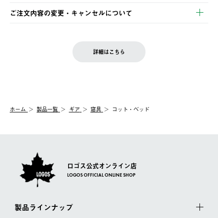
※お客様都合の場合
土日祝の発送はございませんので、木曜日以降のご注文は週明け
ご注文内容の変更・キャンセルについて
の発送となる場合がございます。
ご注文完了後、変更・キャンセルの個別のご対応はお受けできま
【返品】
※予約販売・長期連休期間中のご注文は除く（別途スケジュール
せん。
商品到着後7日以内にご連絡ください。
をご案内いたします。）
LOGOS FAMILY会員の方は、会員マイページ内 購入履歴画面に
お客様都合の返品にかかる送料は、お客様ご負担とさせていただ
詳細はこちら
『注文をキャンセルする』ボタンが表示されている場合のみ、発
きます。
【配送時間指定】
送手配前のためサイト上よりご注文キャンセルが可能です。
ご注文の際、ご注文内容確認画面にて配送時間指定が可能です。
【交換】
配送時間指定がない場合は、最短でのお届けとなります。
システム上、商品の交換（同一商品のカラー・サイズ交換を含
む）は受け付けておりません。
【配送業者】
ホーム
製品一覧
ギア
寝具
コット・ベッド
一度お手元の商品を返品いただき、ご希望商品を再注文してくだ
佐川急便にて配送されます。
さい。
ロゴス公式オンライン店
LOGOS OFFICIAL ONLINE SHOP
製品ラインナップ