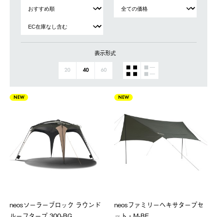
表示形式
20
40
60
NEW
NEW
neosソーラーブロック ラウンド
neosファミリーヘキサタープセ
ルーフタープ 300-BG
ット・M-BF