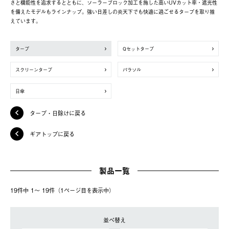
さと機能性を追求するとともに、ソーラーブロック加工を施した高いUVカット率・遮光性
を備えたモデルもラインナップ。強い日差しの炎天下でも快適に過ごせるタープを取り揃
えています。
タープ
Qセットタープ
スクリーンタープ
パラソル
日傘
タープ・日除けに戻る
ギアトップに戻る
製品一覧
19件中 1〜 19件（1ページ⽬を表⽰中）
並べ替え