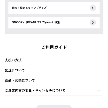
防災！備えるキャンプグッズ
SNOOPY（PEANUTS 75years）特集
ご利用ガイド
支払い方法
以下のいずれかの方法でお支払いいただけます。
配送について
・クレジットカード決済
【発送スケジュール】
・コンビニ決済
返品・交換について
ご注文・ご入金完了より2営業日以内に商品を発送いたします。
・Pay-easy決済
※お客様都合の場合
土日祝の発送はございませんので、木曜日以降のご注文は週明け
ご注文内容の変更・キャンセルについて
の発送となる場合がございます。
ご注文完了後、変更・キャンセルの個別のご対応はお受けできま
【返品】
※予約販売・長期連休期間中のご注文は除く（別途スケジュール
せん。
商品到着後7日以内にご連絡ください。
をご案内いたします。）