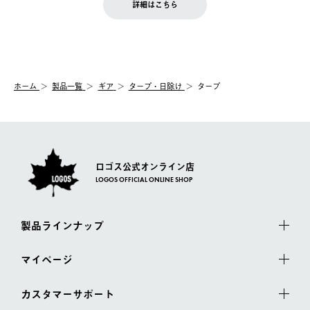
LOGOS FAMILY会員の方は、会員マイページ内 購入履歴画面に
お客様都合の返品にかかる送料は、お客様ご負担とさせていただ
詳細はこちら
『注文をキャンセルする』ボタンが表示されている場合のみ、発
きます。
【配送時間指定】
送手配前のためサイト上よりご注文キャンセルが可能です。
ご注文の際、ご注文内容確認画面にて配送時間指定が可能です。
【交換】
配送時間指定がない場合は、最短でのお届けとなります。
システム上、商品の交換（同一商品のカラー・サイズ交換を含
む）は受け付けておりません。
【配送業者】
ホーム
製品一覧
ギア
タープ・日除け
タープ
一度お手元の商品を返品いただき、ご希望商品を再注文してくだ
佐川急便にて配送されます。
さい。
ロゴス公式オンライン店
LOGOS OFFICIAL ONLINE SHOP
製品ラインナップ
マイページ
カスタマーサポート